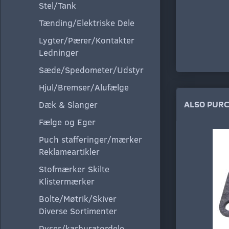
Stel/Tank
Tænding/Elektriske Dele
Lygter/Pærer/Kontakter
Ledninger
Sæde/Spedometer/Udstyr
Hjul/Bremser/Alufælge
ALSO PUR
Dæk & Slanger
Fælge og Eger
Puch stafferinger/mærker
Reklameartikler
Stofmærker Skilte
Klistermærker
Bolte/Møtrik/Skiver
Diverse Sortimenter
Dyser/karburatordele