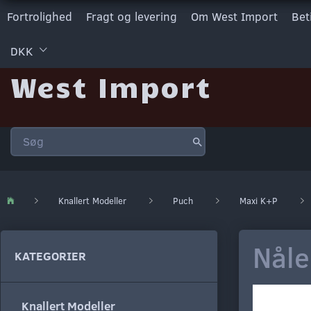
Fortrolighed
Fragt og levering
Om West Import
Bet
DKK
West Import
Knallert Modeller
Puch
Maxi K+P
Nåle
KATEGORIER
Knallert Modeller