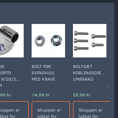
DS
BOLT FOR
BOLTSÆT
P
LORTO
SVINGHJUL
KOBLINGSDÆKSEL
6
19/20/21MM
MED KRAVE
UNBRAKO
B
M
00 kr
14,00 kr
25,00 kr
4
hoppen er
Shoppen er
Shoppen er
kket for
lukket for
lukket for