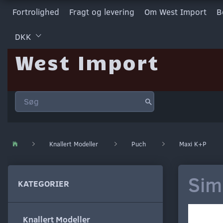
Fortrolighed
Fragt og levering
Om West Import
B
DKK
West Import
Knallert Modeller
Puch
Maxi K+P
Sim
KATEGORIER
Knallert Modeller