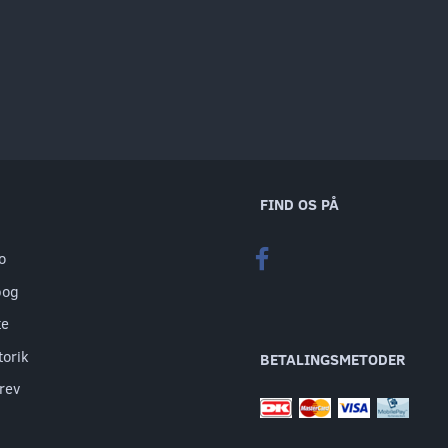
FIND OS PÅ
o
bog
te
torik
BETALINGSMETODER
rev