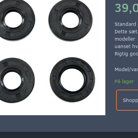
39,0
Standard 
Dette sæt
modeller
uanset h
Rigtig go
Model/var
På lager
Shoppe