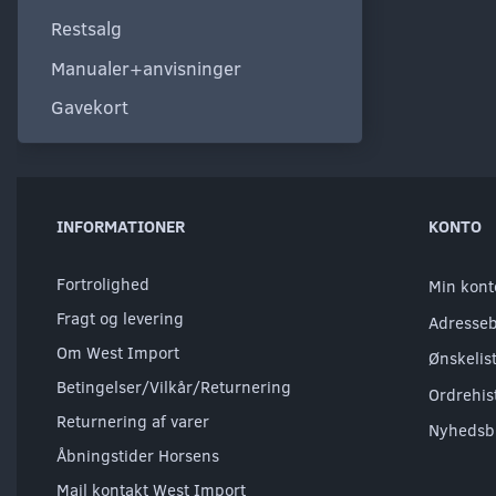
Restsalg
Manualer+anvisninger
Gavekort
INFORMATIONER
KONTO
Fortrolighed
Min kont
Fragt og levering
Adresse
Om West Import
Ønskelis
Betingelser/Vilkår/Returnering
Ordrehis
Returnering af varer
Nyhedsb
Åbningstider Horsens
Mail kontakt West Import