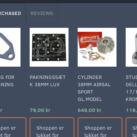
RCHASED
REVIEWS
G FOR
PAKNINGSSÆT
CYLINDER
STU
GNING
K 38MM LUX
38MM AIRSAL
DEL
SPORT
17/
GL.MODEL
KRO
r
79,00 kr
649,00 kr
119,
pen er
Shoppen er
Shoppen er
S
t for
lukket for
lukket for
lu