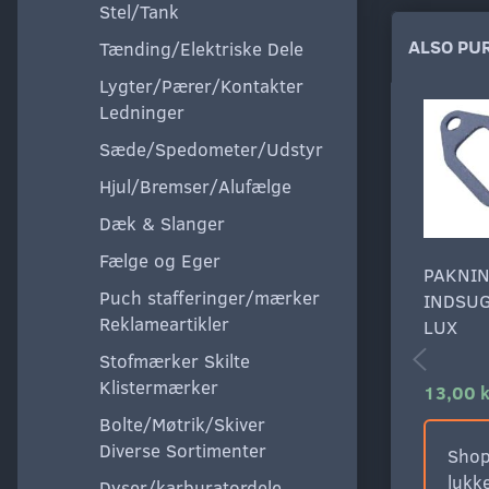
Stel/Tank
ALSO PU
Tænding/Elektriske Dele
Lygter/Pærer/Kontakter
Ledninger
Sæde/Spedometer/Udstyr
Hjul/Bremser/Alufælge
Dæk & Slanger
Fælge og Eger
PAKNIN
Puch stafferinger/mærker
INDSU
Reklameartikler
LUX
Stofmærker Skilte
Klistermærker
13,00 k
Bolte/Møtrik/Skiver
Diverse Sortimenter
Shop
lukke
Dyser/karburatordele