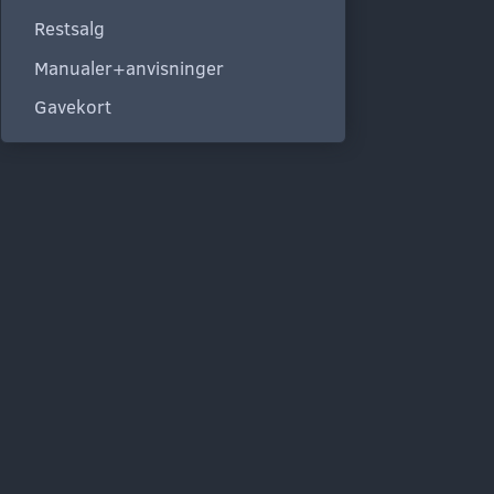
Restsalg
Manualer+anvisninger
Gavekort