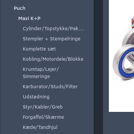
Puch
Maxi K+P
Cylinder/Topstykke/Pakning
Stempler + Stempelringe
Komplette sæt
Kobling/Motordele/Blokke
Krumtap/Lejer/
Simmeringe
Karburator/Studs/Filter
Udstødning
Styr/Kabler/Greb
Forgaffel/Skærme
Kæde/Tandhjul