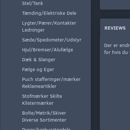
Stel/Tank
Tænding/Elektriske Dele
Lygter/Pærer/Kontakter
REVIEWS
Ledninger
Sæde/Spedometer/Udstyr
Der er endn
Hjul/Bremser/Alufælge
for hvis du
Dæk & Slanger
Fælge og Eger
Puch stafferinger/mærker
Reklameartikler
Stofmærker Skilte
Klistermærker
Bolte/Møtrik/Skiver
Diverse Sortimenter
Dyser/karburatordele