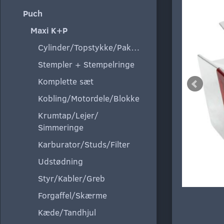
Puch
Maxi K+P
Cylinder/Topstykke/Pakning
Stempler + Stempelringe
Komplette sæt
Kobling/Motordele/Blokke
Krumtap/Lejer/
Simmeringe
Karburator/Studs/Filter
Udstødning
Styr/Kabler/Greb
Forgaffel/Skærme
Kæde/Tandhjul