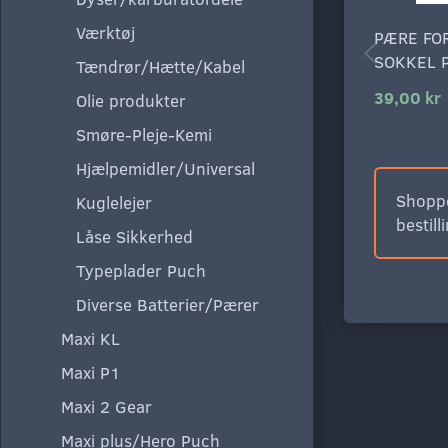
Værktøj
PÆRE FO
SOKKEL 
Tændrør/Hætte/Kabel
39,00 kr
Olie produkter
Smøre-Pleje-Kemi
Hjælpemidler/Universal
Shoppe
Kuglelejer
bestill
Låse Sikkerhed
Typeplader Puch
Diverse Batterier/Pærer
Maxi KL
Maxi P1
Maxi 2 Gear
Maxi plus/Hero Puch