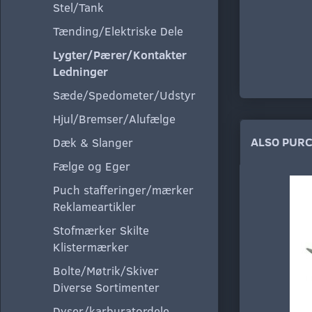
Stel/Tank
Tænding/Elektriske Dele
Lygter/Pærer/Kontakter
Ledninger
Sæde/Spedometer/Udstyr
Hjul/Bremser/Alufælge
ALSO PUR
Dæk & Slanger
Fælge og Eger
Puch stafferinger/mærker
Reklameartikler
Stofmærker Skilte
Klistermærker
Bolte/Møtrik/Skiver
Diverse Sortimenter
Dyser/karburatordele