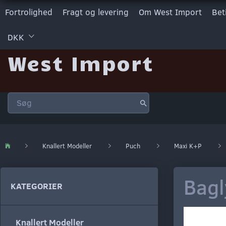
Fortrolighed
Fragt og levering
Om West Import
Bet
DKK
West Import
Knallert Modeller
Puch
Maxi K+P
Bagl
KATEGORIER
Knallert Modeller