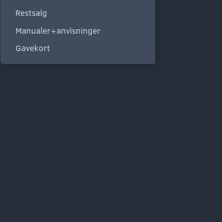
Restsalg
Manualer+anvisninger
Gavekort