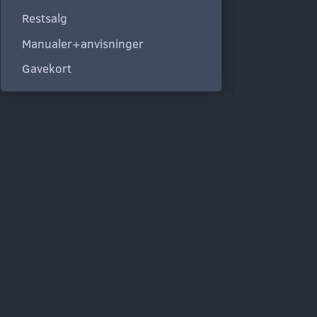
Restsalg
Manualer+anvisninger
Gavekort