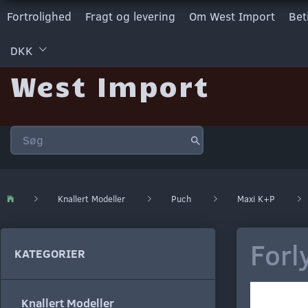
Fortrolighed
Fragt og levering
Om West Import
Bet
DKK
West Import
Knallert Modeller
Puch
Maxi K+P
Forl
KATEGORIER
Knallert Modeller