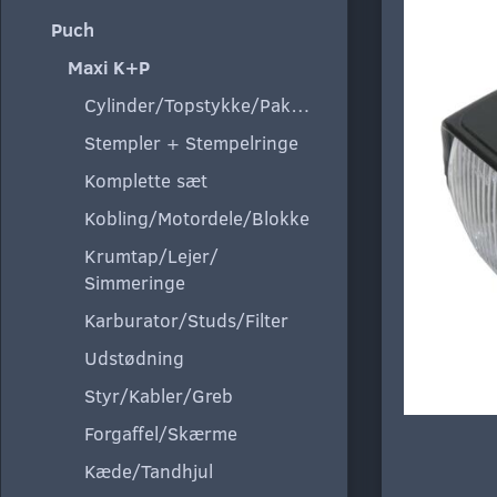
Puch
Maxi K+P
Cylinder/Topstykke/Pakning
Stempler + Stempelringe
Komplette sæt
Kobling/Motordele/Blokke
Krumtap/Lejer/
Simmeringe
Karburator/Studs/Filter
Udstødning
Styr/Kabler/Greb
Forgaffel/Skærme
Kæde/Tandhjul