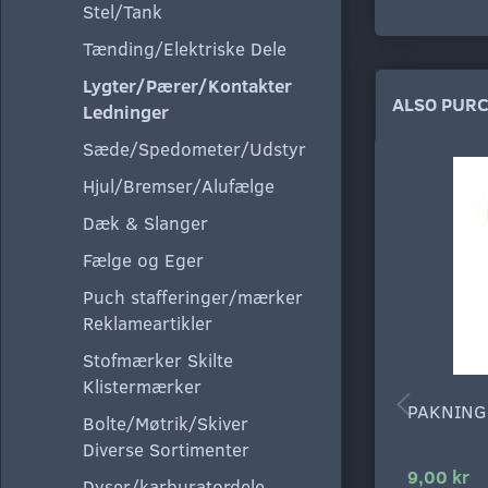
Stel/Tank
Tænding/Elektriske Dele
Lygter/Pærer/Kontakter
ALSO PUR
Ledninger
Sæde/Spedometer/Udstyr
Hjul/Bremser/Alufælge
Dæk & Slanger
Fælge og Eger
Puch stafferinger/mærker
Reklameartikler
Stofmærker Skilte
Klistermærker
PAKNING
Bolte/Møtrik/Skiver
Diverse Sortimenter
9,00 kr
Dyser/karburatordele