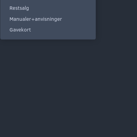
Restsalg
Manualer+anvisninger
Gavekort