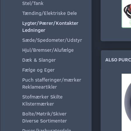
Stel/Tank
Tænding/Elektriske Dele
Lygter/Pærer/Kontakter
Ledninger
Sæde/Spedometer/Udstyr
Hjul/Bremser/Alufælge
ALSO PUR
Dæk & Slanger
Fælge og Eger
Puch stafferinger/mærker
Reklameartikler
Stofmærker Skilte
Klistermærker
Bolte/Møtrik/Skiver
Diverse Sortimenter
Dyser/karburatordele