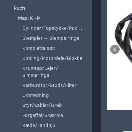
Puch
Maxi K+P
Cylinder/Topstykke/Pakning
Stempler + Stempelringe
Komplette sæt
Kobling/Motordele/Blokke
Krumtap/Lejer/
Simmeringe
Karburator/Studs/Filter
Udstødning
Styr/Kabler/Greb
Forgaffel/Skærme
Kæde/Tandhjul