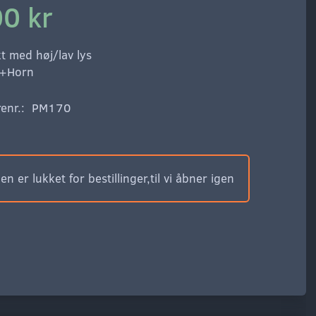
0 kr
t med høj/lav lys
p+Horn
enr.:
PM170
n er lukket for bestillinger,til vi åbner igen