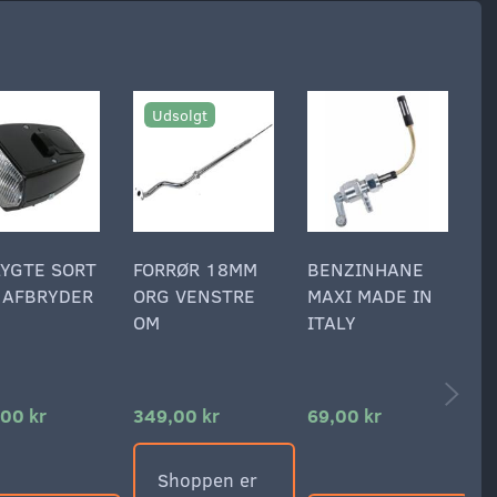
Udsolgt
LYGTE SORT
FORRØR 18MM
BENZINHANE
B
 AFBRYDER
ORG VENSTRE
MAXI MADE IN
S
OM
ITALY
M
P
00 kr
349,00 kr
69,00 kr
1
Shoppen er