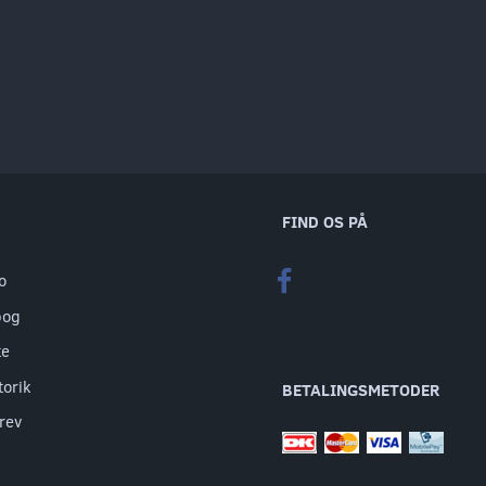
FIND OS PÅ
o
bog
te
torik
BETALINGSMETODER
rev