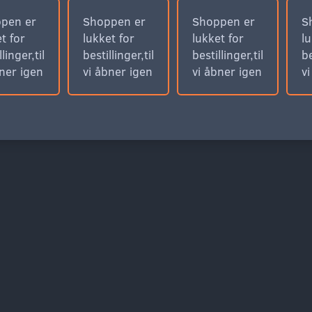
pen er
Shoppen er
Shoppen er
S
t for
lukket for
lukket for
lu
llinger,til
bestillinger,til
bestillinger,til
be
bner igen
vi åbner igen
vi åbner igen
v