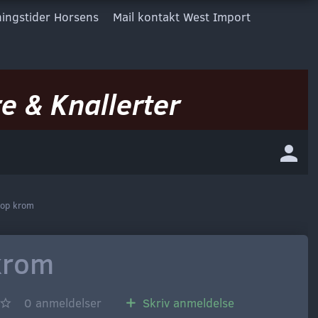
ingstider Horsens
Mail kontakt West Import
e & Knallerter
top krom
krom
0
anmeldelser
Skriv anmeldelse