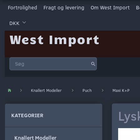
Fortrolighed
Fragt og levering
Om West Import
B
DKK
West Import
Knallert Modeller
Puch
Maxi K+P
Lys
KATEGORIER
Knallert Modeller