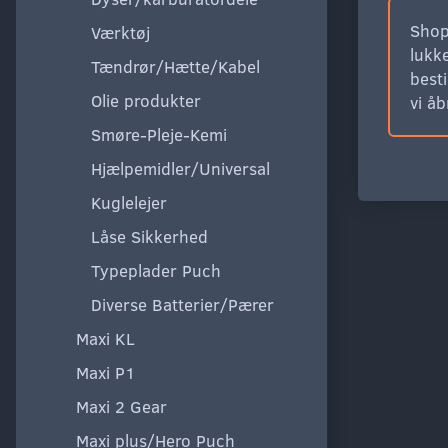
Shop
Værktøj
lukke
Tændrør/Hætte/Kabel
besti
Olie produkter
vi å
Smøre-Pleje-Kemi
Hjælpemidler/Universal
Kuglelejer
Låse Sikkerhed
Typeplader Puch
Diverse Batterier/Pærer
Maxi KL
Maxi P1
Maxi 2 Gear
Maxi plus/Hero Puch