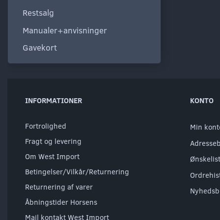
Restsalg
Manualer+anvisninger
Gavekort
INFORMATIONER
KONTO
Fortrolighed
Min kont
Fragt og levering
Adresse
Om West Import
Ønskelis
Betingelser/Vilkår/Returnering
Ordrehis
Returnering af varer
Nyhedsb
Åbningstider Horsens
Mail kontakt West Import