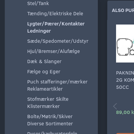
Stel/Tank
ALSO PU
Tænding/Elektriske Dele
Lygter/Pærer/Kontakter
Ledninger
Sæde/Spedometer/Udstyr
Hjul/Bremser/Alufælge
Dæk & Slanger
Fælge og Eger
PAKNI
2G KO
Puch stafferinger/mærker
50CC
Reklameartikler
Stofmærker Skilte
Klistermærker
89,00 k
Bolte/Møtrik/Skiver
Diverse Sortimenter
Dyser/karburatordele