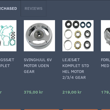
RCHASED
REVIEWS
NGSSÆT
SVINGHJUL 6V
LEJESÆT
FOR
MPLET
MOTOR UDEN
KOMPLET STD
MED
GEAR
HEL MOTOR
2/3/4 GEAR
r
375,00 kr
219,00 kr
179,