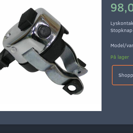
98,0
Lyskontak
Stopkna
Model/var
På lager
Shoppe