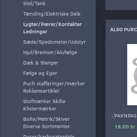
Stel/Tank
Tænding/Elektriske Dele
Lygter/Pærer/Kontakter
ALSO PUR
Ledninger
Sæde/Spedometer/Udstyr
Hjul/Bremser/Alufælge
Dæk & Slanger
Fælge og Eger
Puch stafferinger/mærker
Reklameartikler
Stofmærker Skilte
Klistermærker
PAKNING
Bolte/Møtrik/Skiver
Diverse Sortimenter
18,00 kr
Dyser/karburatordele