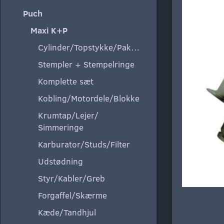
Puch
Maxi K+P
Cylinder/Topstykke/Pakning
Stempler + Stempelringe
Komplette sæt
Kobling/Motordele/Blokke
Krumtap/Lejer/
Simmeringe
Karburator/Studs/Filter
Udstødning
Styr/Kabler/Greb
Forgaffel/Skærme
Kæde/Tandhjul