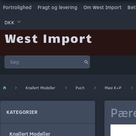
Fortrolighed
Fragt og levering
Om West Import
Bet
DKK
West Import
Knallert Modeller
Puch
Maxi K+P
Pære
KATEGORIER
Knallert Modeller