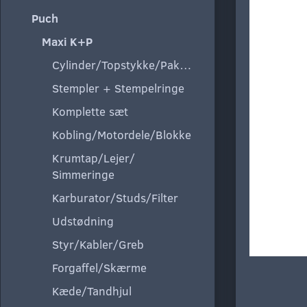
Puch
Maxi K+P
Cylinder/Topstykke/Pakning
Stempler + Stempelringe
Komplette sæt
Kobling/Motordele/Blokke
Krumtap/Lejer/
Simmeringe
Karburator/Studs/Filter
Udstødning
Styr/Kabler/Greb
Forgaffel/Skærme
Kæde/Tandhjul