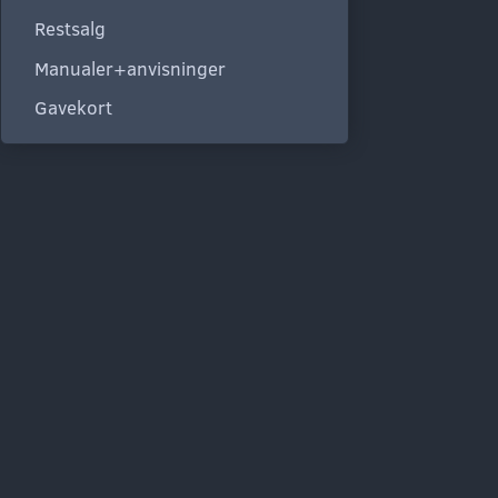
Restsalg
Manualer+anvisninger
Gavekort