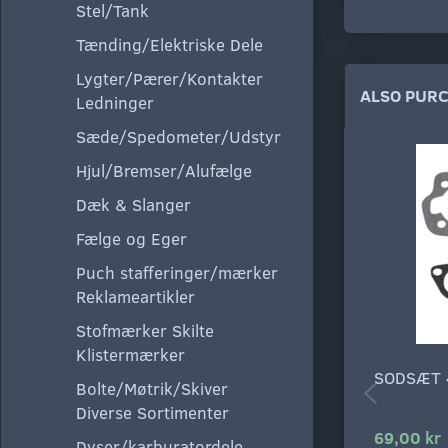
Stel/Tank
Tænding/Elektriske Dele
Lygter/Pærer/Kontakter
ALSO PUR
Ledninger
Sæde/Spedometer/Udstyr
Hjul/Bremser/Alufælge
Dæk & Slanger
Fælge og Eger
Puch stafferinger/mærker
Reklameartikler
Stofmærker Skilte
Klistermærker
SODSÆT
Bolte/Møtrik/Skiver
Diverse Sortimenter
69,00 kr
Dyser/karburatordele