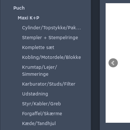
Puch
Maxi K+P
Cylinder/Topstykke/Pakning
Stempler + Stempelringe
Komplette sæt
Kobling/Motordele/Blokke
Krumtap/Lejer/
Simmeringe
Karburator/Studs/Filter
Udstødning
Styr/Kabler/Greb
Forgaffel/Skærme
Kæde/Tandhjul