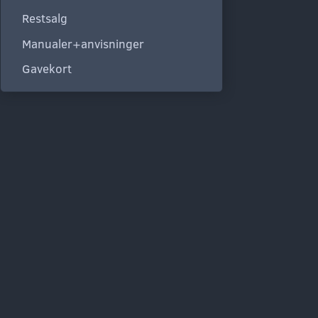
Restsalg
Manualer+anvisninger
Gavekort