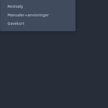
Restsalg
Manualer+anvisninger
Gavekort