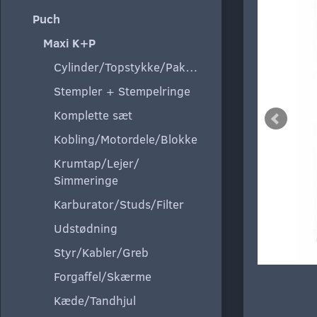
Puch
Maxi K+P
Cylinder/Topstykke/Pakning
Stempler + Stempelringe
Komplette sæt
Kobling/Motordele/Blokke
Krumtap/Lejer/
Simmeringe
Karburator/Studs/Filter
Udstødning
Styr/Kabler/Greb
Forgaffel/Skærme
Kæde/Tandhjul