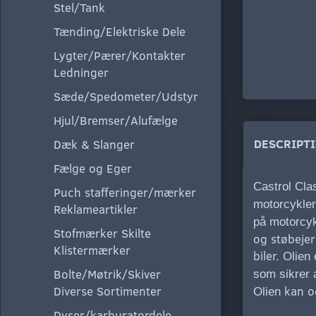
Stel/Tank
Tænding/Elektriske Dele
Lygter/Pærer/Kontakter
Ledninger
Sæde/Spedometer/Udstyr
Hjul/Bremser/Alufælge
DESCRIPT
Dæk & Slanger
Fælge og Eger
Castrol Cla
Puch stafferinger/mærker
motorcykler
Reklameartikler
på motorcyk
Stofmærker Skilte
og støbejer
Klistermærker
biler.
Olien 
Bolte/Møtrik/Skiver
som sikrer a
Diverse Sortimenter
kan og
Olien
Dyser/karburatordele