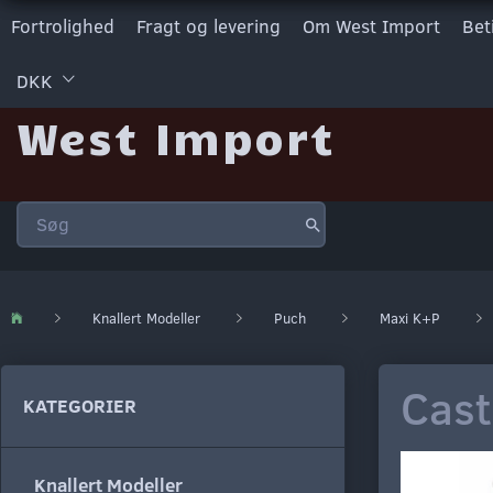
Fortrolighed
Fragt og levering
Om West Import
Bet
DKK
West Import
Knallert Modeller
Puch
Maxi K+P
Cast
KATEGORIER
Knallert Modeller