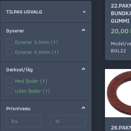
22.PAK
Skifte
TILPAS UDVALG
BUNDKA
filter
GUMMI
20,00 
Dyserør
Dyserør 3,5mm
(
1
)
Model/va
BGL22
Dyserør 4,0mm
(
1
)
Dæksel/låg
Med fjeder
(
1
)
Uden fjeder
(
1
)
Prisniveau
26.PAK