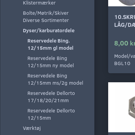
Klistermærker
Bolte/Møtrik/Skiver
10.SKR
Diverse Sortimenter
LÅG/D
Dyser/karburatordele
Reservedele Bing.
8,00 k
12/15mm gl model
Model/va
Reservedele Bing
BGL10
12/15mm ny model
Reservedele Bing
12/15mm ms/2g model
Reservedele Dellorto
17/18/20/21mm
Reservedele Dellorto
12/15mm
Værktøj