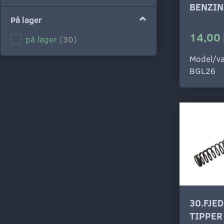
BENZIN
På lager
14,00 
på lager
(
30
)
Model/va
BGL26
30.FJE
TIPPER