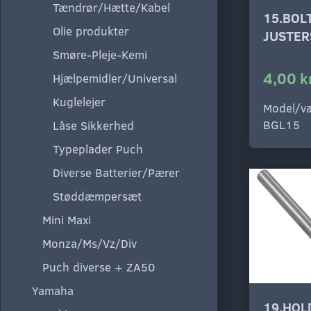
Tændrør/Hætte/Kabel
15.BOL
Olie produkter
JUSTER
Smøre-Pleje-Kemi
4,00 k
Hjælpemidler/Universal
Kuglelejer
Model/va
BGL15
Låse Sikkerhed
Typeplader Puch
Diverse Batterier/Pærer
Støddæmpersæt
Mini Maxi
Monza/Ms/Vz/Div
Puch diverse + ZA50
Yamaha
19.HOL