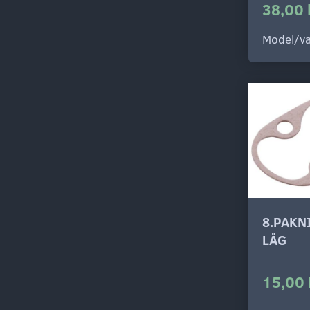
38,00 
Model/va
8.PAKN
LÅG
15,00 