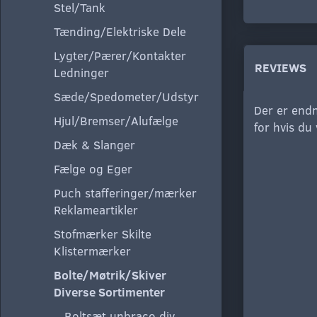
Stel/Tank
Tænding/Elektriske Dele
Lygter/Pærer/Kontakter
REVIEWS
Ledninger
Sæde/Spedometer/Udstyr
Der er endn
Hjul/Bremser/Alufælge
for hvis du
Dæk & Slanger
Fælge og Eger
Puch stafferinger/mærker
Reklameartikler
Stofmærker Skilte
Klistermærker
Bolte/Møtrik/Skiver
Diverse Sortimenter
Boltsæt unbraco div