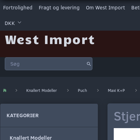
Fortrolighed
Fragt og levering
Om West Import
Bet
DKK
West Import
Knallert Modeller
Puch
Maxi K+P
Stje
KATEGORIER
Knallert Modeller