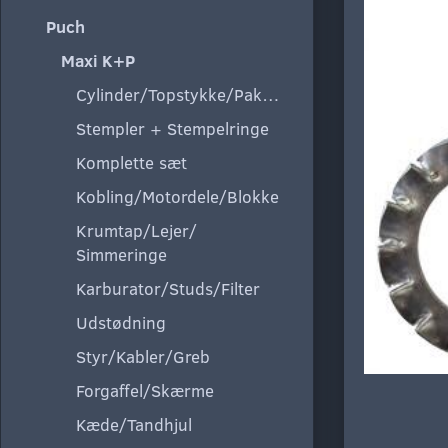
Puch
Maxi K+P
Cylinder/Topstykke/Pakning
Stempler + Stempelringe
Komplette sæt
Kobling/Motordele/Blokke
Krumtap/Lejer/
Simmeringe
Karburator/Studs/Filter
Udstødning
Styr/Kabler/Greb
Forgaffel/Skærme
Kæde/Tandhjul