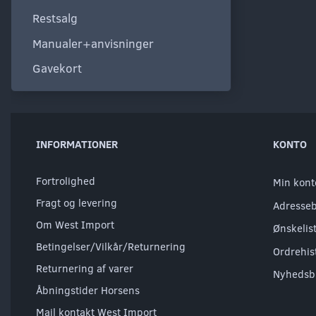
Restsalg
Manualer+anvisninger
Gavekort
INFORMATIONER
KONTO
Fortrolighed
Min kont
Fragt og levering
Adresse
Om West Import
Ønskelis
Betingelser/Vilkår/Returnering
Ordrehis
Returnering af varer
Nyhedsb
Åbningstider Horsens
Mail kontakt West Import