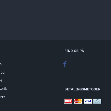
FIND OS PÅ
o
bog
te
torik
BETALINGSMETODER
rev