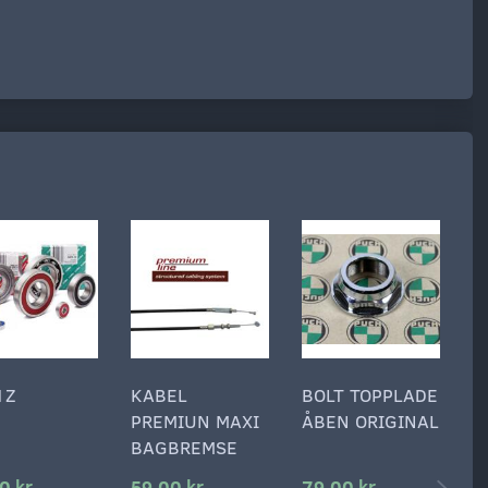
1Z
KABEL
BOLT TOPPLADE
S
PREMIUN MAXI
ÅBEN ORIGINAL
S
BAGBREMSE
0 kr
59,00 kr
79,00 kr
2