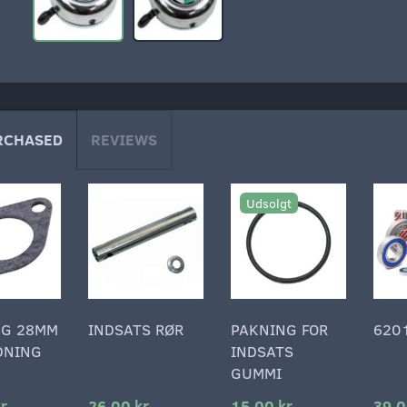
RCHASED
REVIEWS
Udsolgt
NG 28MM
INDSATS RØR
PAKNING FOR
620
DNING
INDSATS
GUMMI
r
26,00 kr
15,00 kr
39,0