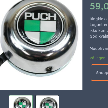
59,0
Ringklokk
Logoet er 
ikke kun 
God kvali
Model/var
På lager
Shoppe