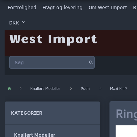
Fortrolighed
Fragt og levering
Om West Import
B
DKK
West Import
Knallert Modeller
Puch
Maxi K+P
Rin
KATEGORIER
Knallert Modeller