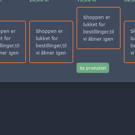
Shoppen er
lukket for
pen er
Shoppen er
S
bestillinger,til
t for
lukket for
lu
vi åbner igen
llinger,til
bestillinger,til
be
bner igen
vi åbner igen
v
Se produktet