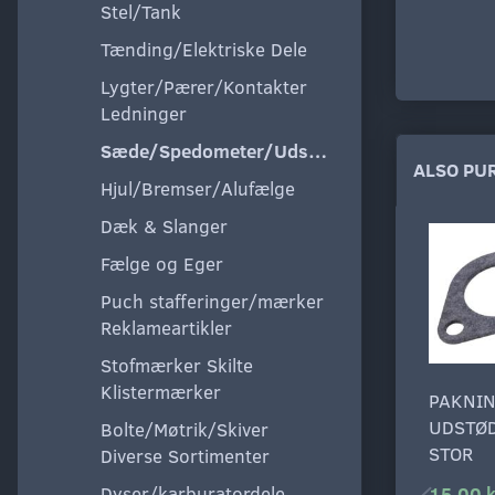
Stel/Tank
Tænding/Elektriske Dele
Lygter/Pærer/Kontakter
Ledninger
Sæde/Spedometer/Udstyr
ALSO PU
Hjul/Bremser/Alufælge
Dæk & Slanger
Fælge og Eger
Puch stafferinger/mærker
Reklameartikler
Stofmærker Skilte
Klistermærker
PAKNI
UDSTØ
Bolte/Møtrik/Skiver
STOR
Diverse Sortimenter
Dyser/karburatordele
15,00 k