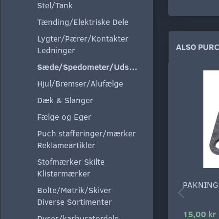
Stel/Tank
Tænding/Elektriske Dele
Lygter/Pærer/Kontakter
ALSO PUR
Ledninger
Sæde/Spedometer/Udstyr
Hjul/Bremser/Alufælge
Dæk & Slanger
Fælge og Eger
Puch stafferinger/mærker
Reklameartikler
Stofmærker Skilte
Klistermærker
PAKNING
Bolte/Møtrik/Skiver
Diverse Sortimenter
15,00 kr
Dyser/karburatordele