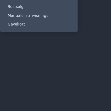
Restsalg
Manualer+anvisninger
Gavekort