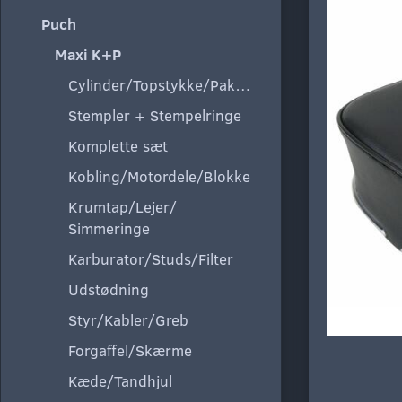
Puch
Maxi K+P
Cylinder/Topstykke/Pakning
Stempler + Stempelringe
Komplette sæt
Kobling/Motordele/Blokke
Krumtap/Lejer/
Simmeringe
Karburator/Studs/Filter
Udstødning
Styr/Kabler/Greb
Forgaffel/Skærme
Kæde/Tandhjul