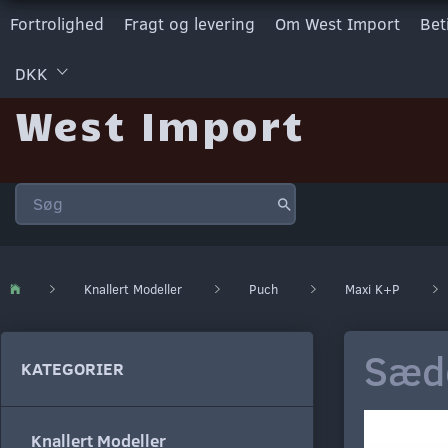
Fortrolighed
Fragt og levering
Om West Import
Bet
DKK
West Import
Knallert Modeller
Puch
Maxi K+P
Sæde
KATEGORIER
Knallert Modeller