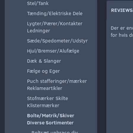
Stel/Tank
REVIEWS
Tænding/Elektriske Dele
Lygter/Pærer/Kontakter
Der er en
Ledninger
for hvis 
Sæde/Spedometer/Udstyr
Hjul/Bremser/Alufælge
Dæk & Slanger
Fælge og Eger
Puch stafferinger/mærker
Reklameartikler
Stofmærker Skilte
Klistermærker
Bolte/Møtrik/Skiver
Diverse Sortimenter
Boltsæt unbraco div