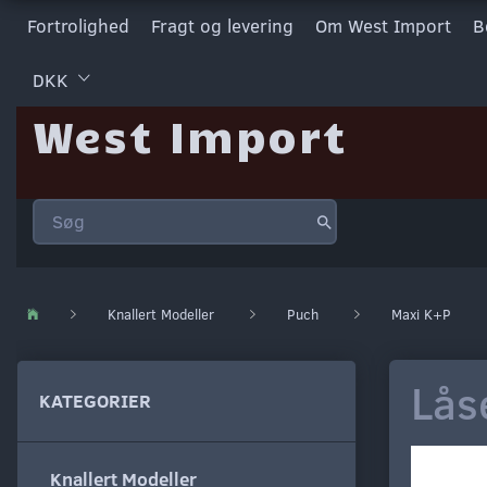
Fortrolighed
Fragt og levering
Om West Import
B
DKK
West Import
Knallert Modeller
Puch
Maxi K+P
Lås
KATEGORIER
Knallert Modeller