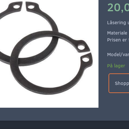
20,
Låsering
Materiale 
Prisen er 
Model/var
På lager
Shoppe