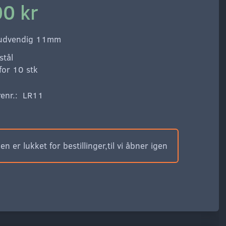
00 kr
 udvendig 11mm
stål
for 10 stk
enr.:
LR11
n er lukket for bestillinger,til vi åbner igen