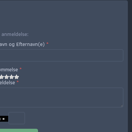
øj anmeldelse:
avn og Efternavn(e)
ømmelse
ldelse