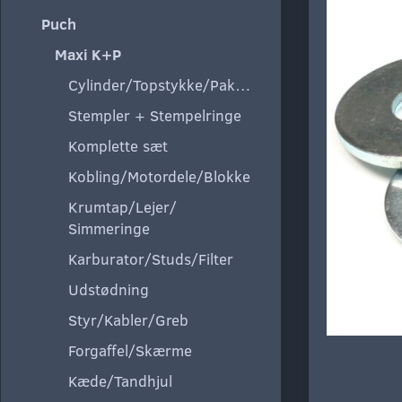
Puch
Maxi K+P
Cylinder/Topstykke/Pakning
Stempler + Stempelringe
Komplette sæt
Kobling/Motordele/Blokke
Krumtap/Lejer/
Simmeringe
Karburator/Studs/Filter
Udstødning
Styr/Kabler/Greb
Forgaffel/Skærme
Kæde/Tandhjul