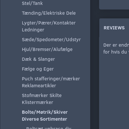
Stel/Tank
Tænding/Elektriske Dele
Lygter/Pærer/Kontakter
REVIEWS
Ledninger
Sæde/Spedometer/Udstyr
Der er endn
Hjul/Bremser/Alufælge
for hvis du
Dæk & Slanger
Fælge og Eger
Puch stafferinger/mærker
Reklameartikler
Stofmærker Skilte
Klistermærker
Bolte/Møtrik/Skiver
Diverse Sortimenter
Boltsæt unbraco div