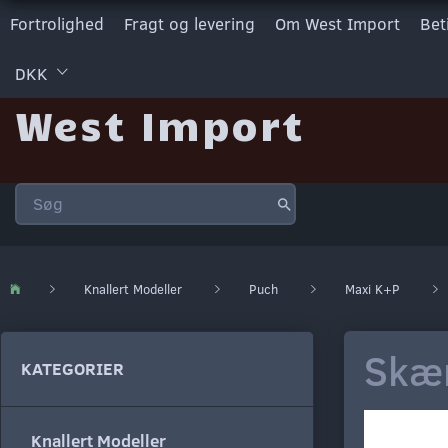
Fortrolighed
Fragt og levering
Om West Import
Bet
DKK
West Import
Knallert Modeller
Puch
Maxi K+P
Skær
KATEGORIER
Knallert Modeller