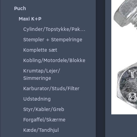
Puch
Maxi K+P
Cylinder/Topstykke/Pakning
Stempler + Stempelringe
Komplette sæt
Kobling/Motordele/Blokke
Krumtap/Lejer/
Simmeringe
Karburator/Studs/Filter
Udstødning
Styr/Kabler/Greb
Forgaffel/Skærme
Kæde/Tandhjul