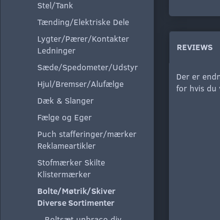
Stel/Tank
Tænding/Elektriske Dele
Lygter/Pærer/Kontakter
REVIEWS
Ledninger
Sæde/Spedometer/Udstyr
Der er endn
Hjul/Bremser/Alufælge
for hvis du
Dæk & Slanger
Fælge og Eger
Puch stafferinger/mærker
Reklameartikler
Stofmærker Skilte
Klistermærker
Bolte/Møtrik/Skiver
Diverse Sortimenter
Boltsæt unbraco div