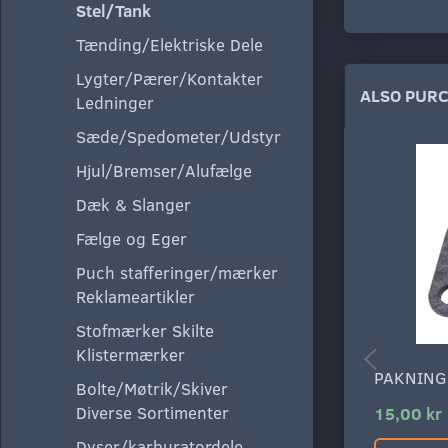
Stel/Tank
Tænding/Elektriske Dele
Lygter/Pærer/Kontakter
ALSO PUR
Ledninger
Sæde/Spedometer/Udstyr
Hjul/Bremser/Alufælge
Dæk & Slanger
Fælge og Eger
Puch stafferinger/mærker
Reklameartikler
Stofmærker Skilte
Klistermærker
PAKNING
Bolte/Møtrik/Skiver
Diverse Sortimenter
15,00 kr
Dyser/karburatordele