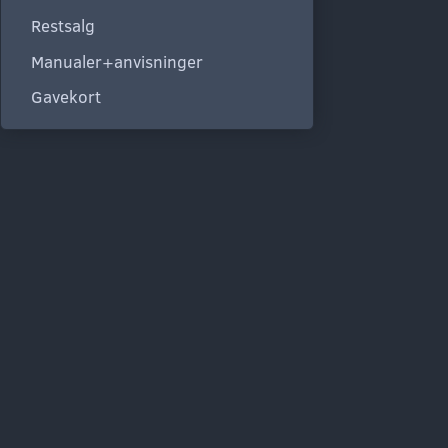
Restsalg
Manualer+anvisninger
Gavekort