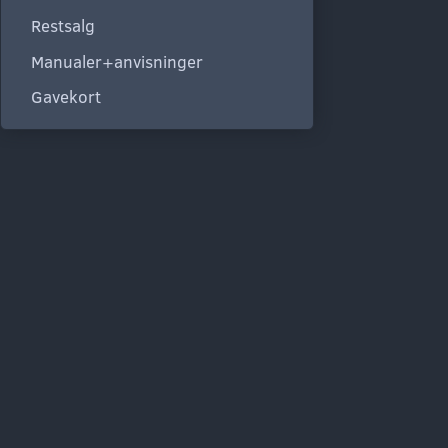
Restsalg
Manualer+anvisninger
Gavekort