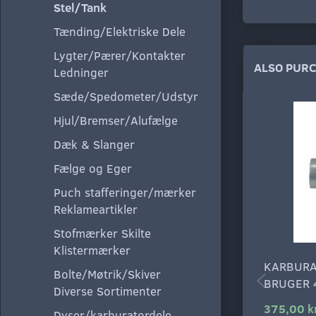
Stel/Tank
Tænding/Elektriske Dele
Lygter/Pærer/Kontakter
ALSO PUR
Ledninger
Sæde/Spedometer/Udstyr
Hjul/Bremser/Alufælge
Dæk & Slanger
Fælge og Eger
Puch stafferinger/mærker
Reklameartikler
Stofmærker Skilte
Klistermærker
KARBURA
Bolte/Møtrik/Skiver
BRUGER 
Diverse Sortimenter
375,00 k
Dyser/karburatordele