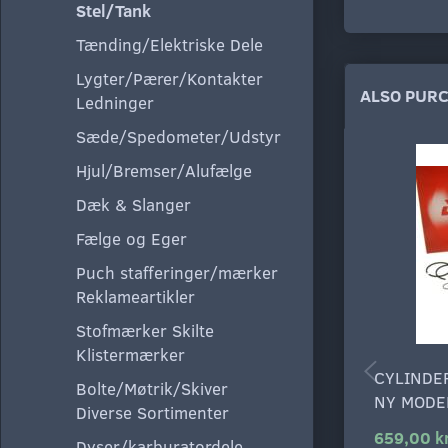
Stel/Tank
Tænding/Elektriske Dele
Lygter/Pærer/Kontakter
ALSO PUR
Ledninger
Sæde/Spedometer/Udstyr
Hjul/Bremser/Alufælge
Dæk & Slanger
Fælge og Eger
Puch stafferinger/mærker
Reklameartikler
Stofmærker Skilte
Klistermærker
CYLINDE
Bolte/Møtrik/Skiver
NY MODE
Diverse Sortimenter
659,00 k
Dyser/karburatordele