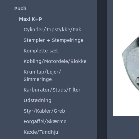
Puch
Maxi K+P
Cylinder/Topstykke/Pakning
Stempler + Stempelringe
Komplette sæt
Kobling/Motordele/Blokke
Krumtap/Lejer/
Simmeringe
Karburator/Studs/Filter
Udstødning
Styr/Kabler/Greb
Forgaffel/Skærme
Kæde/Tandhjul