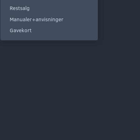
Restsalg
Manualer+anvisninger
Gavekort