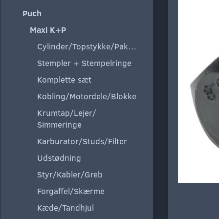
Puch
Maxi K+P
Cylinder/Topstykke/Pakning
Stempler + Stempelringe
Komplette sæt
Kobling/Motordele/Blokke
Krumtap/Lejer/
Simmeringe
Karburator/Studs/Filter
Udstødning
Styr/Kabler/Greb
Forgaffel/Skærme
Kæde/Tandhjul