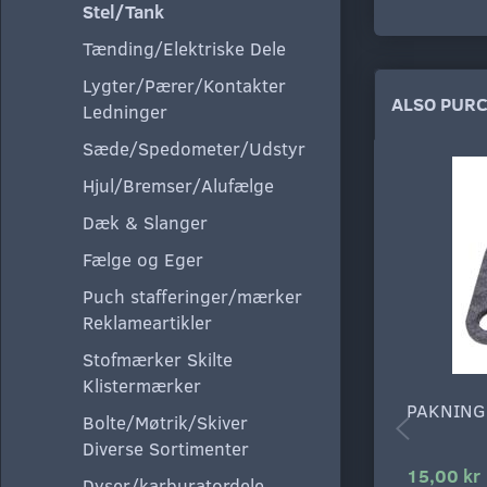
Stel/Tank
Tænding/Elektriske Dele
Lygter/Pærer/Kontakter
ALSO PUR
Ledninger
Sæde/Spedometer/Udstyr
Hjul/Bremser/Alufælge
Dæk & Slanger
Fælge og Eger
Puch stafferinger/mærker
Reklameartikler
Stofmærker Skilte
Klistermærker
PAKNING
Bolte/Møtrik/Skiver
Diverse Sortimenter
15,00 kr
Dyser/karburatordele