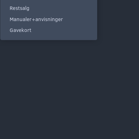
Restsalg
Manualer+anvisninger
Gavekort