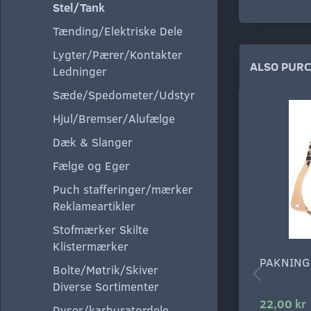
Stel/Tank
Tænding/Elektriske Dele
Lygter/Pærer/Kontakter
ALSO PUR
Ledninger
Sæde/Spedometer/Udstyr
Hjul/Bremser/Alufælge
Dæk & Slanger
Fælge og Eger
Puch stafferinger/mærker
Reklameartikler
Stofmærker Skilte
Klistermærker
PAKNING
Bolte/Møtrik/Skiver
Diverse Sortimenter
22,00 kr
Dyser/karburatordele