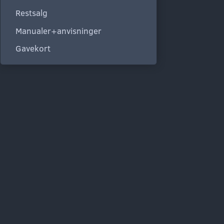
Restsalg
Manualer+anvisninger
Gavekort