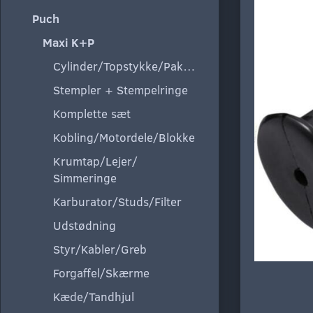
Puch
Maxi K+P
Cylinder/Topstykke/Pakning
Stempler + Stempelringe
Komplette sæt
Kobling/Motordele/Blokke
Krumtap/Lejer/
Simmeringe
Karburator/Studs/Filter
Udstødning
Styr/Kabler/Greb
Forgaffel/Skærme
Kæde/Tandhjul