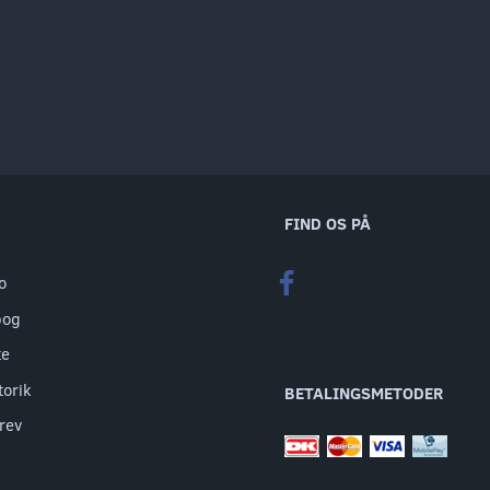
FIND OS PÅ
o
bog
te
torik
BETALINGSMETODER
rev