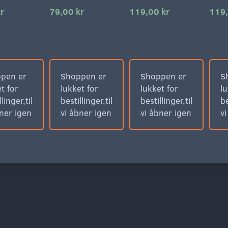
r
79,00 kr
119,00 kr
119,
pen er
Shoppen er
Shoppen er
S
t for
lukket for
lukket for
lu
llinger,til
bestillinger,til
bestillinger,til
be
bner igen
vi åbner igen
vi åbner igen
v