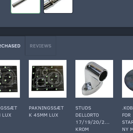
RCHASED
REVIEWS
NGSSÆT
PAKNINGSSÆT
STUDS
.KO
 LUX
K 45MM LUX
DELLORTO
FOR
17/19/20/21MM
STA
KROM
NY 