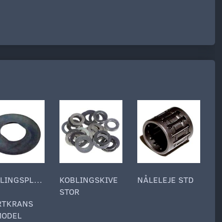
BLINGSPLADE
KOBLINGSKIVE
NÅLELEJE STD
.
STOR
M
RTKRANS
MODEL