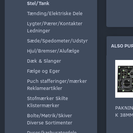
Stel/Tank
Tænding/Elektriske Dele
Lygter/Pærer/Kontakter
Ledninger
Sæde/Spedometer/Udstyr
ALSO PU
Hjul/Bremser/Alufælge
Dæk & Slanger
Fælge og Eger
Puch stafferinger/mærker
Reklameartikler
Stofmærker Skilte
Klistermærker
PAKNI
K 38MM
Bolte/Møtrik/Skiver
Diverse Sortimenter
Dyser/karburatordele