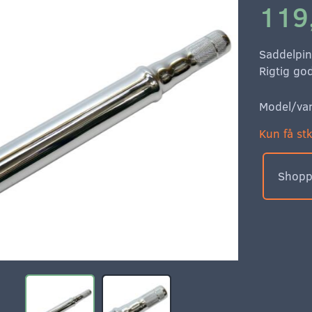
119
Saddelpin
Rigtig god
Model/var
Kun få stk
Shoppe