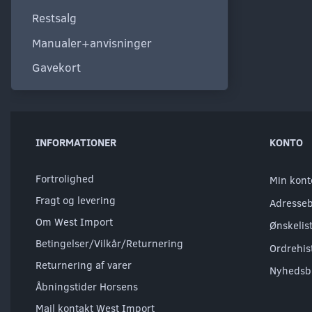
Restsalg
Manualer+anvisninger
Gavekort
INFORMATIONER
KONTO
Fortrolighed
Min kont
Fragt og levering
Adresse
Om West Import
Ønskelis
Betingelser/Vilkår/Returnering
Ordrehis
Returnering af varer
Nyhedsb
Åbningstider Horsens
Mail kontakt West Import