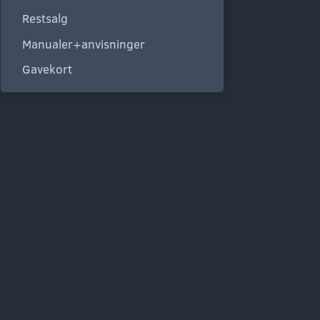
Restsalg
Manualer+anvisninger
Gavekort