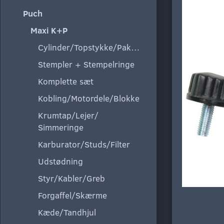
Puch
Maxi K+P
Cylinder/Topstykke/Pakning
Stempler + Stempelringe
Komplette sæt
Kobling/Motordele/Blokke
Krumtap/Lejer/
Simmeringe
Karburator/Studs/Filter
Udstødning
Styr/Kabler/Greb
Forgaffel/Skærme
Kæde/Tandhjul