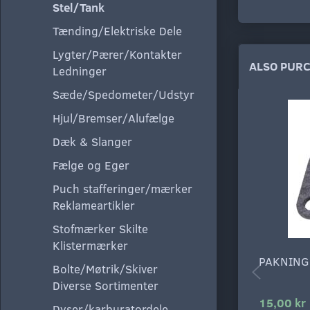
Stel/Tank
Tænding/Elektriske Dele
Lygter/Pærer/Kontakter
ALSO PUR
Ledninger
Sæde/Spedometer/Udstyr
Hjul/Bremser/Alufælge
Dæk & Slanger
Fælge og Eger
Puch stafferinger/mærker
Reklameartikler
Stofmærker Skilte
Klistermærker
PAKNING
Bolte/Møtrik/Skiver
Diverse Sortimenter
15,00 kr
Dyser/karburatordele