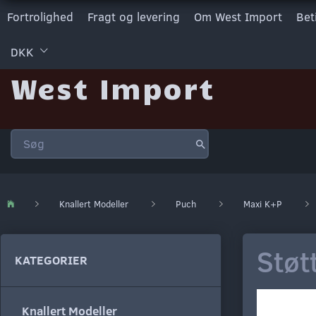
Fortrolighed
Fragt og levering
Om West Import
Bet
DKK
West Import
Knallert Modeller
Puch
Maxi K+P
Støt
KATEGORIER
Knallert Modeller