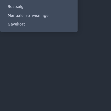
Restsalg
Manualer+anvisninger
Gavekort