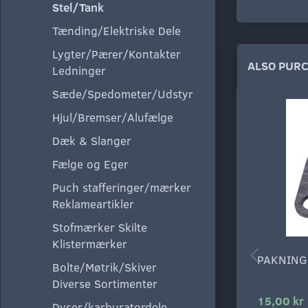
Stel/Tank
Tænding/Elektriske Dele
Lygter/Pærer/Kontakter
ALSO PUR
Ledninger
Sæde/Spedometer/Udstyr
Hjul/Bremser/Alufælge
Dæk & Slanger
Fælge og Eger
Puch stafferinger/mærker
Reklameartikler
Stofmærker Skilte
Klistermærker
PAKNING
Bolte/Møtrik/Skiver
Diverse Sortimenter
15,00 kr
Dyser/karburatordele