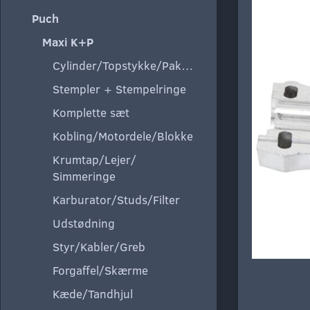
Puch
Maxi K+P
Cylinder/Topstykke/Pakning
Stempler + Stempelringe
Komplette sæt
Kobling/Motordele/Blokke
Krumtap/Lejer/
Simmeringe
Karburator/Studs/Filter
Udstødning
Styr/Kabler/Greb
Forgaffel/Skærme
Kæde/Tandhjul