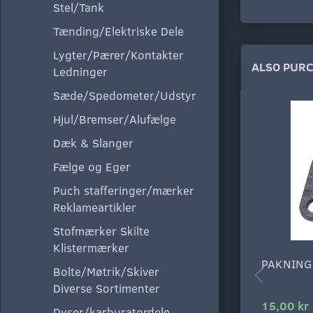
Stel/Tank
Tænding/Elektriske Dele
Lygter/Pærer/Kontakter
ALSO PUR
Ledninger
Sæde/Spedometer/Udstyr
Hjul/Bremser/Alufælge
Dæk & Slanger
Fælge og Eger
Puch stafferinger/mærker
Reklameartikler
Stofmærker Skilte
Klistermærker
PAKNING
Bolte/Møtrik/Skiver
Diverse Sortimenter
15,00 kr
Dyser/karburatordele