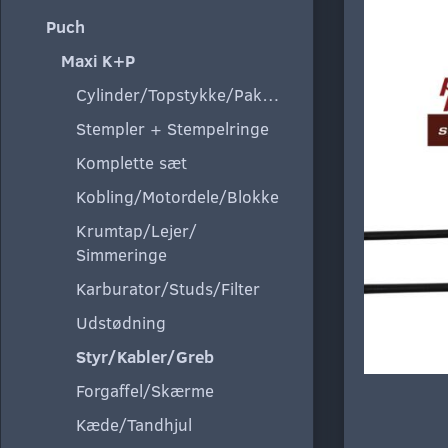
Puch
Maxi K+P
Cylinder/Topstykke/Pakning
Stempler + Stempelringe
Komplette sæt
Kobling/Motordele/Blokke
Krumtap/Lejer/
Simmeringe
Karburator/Studs/Filter
Udstødning
Styr/Kabler/Greb
Forgaffel/Skærme
Kæde/Tandhjul