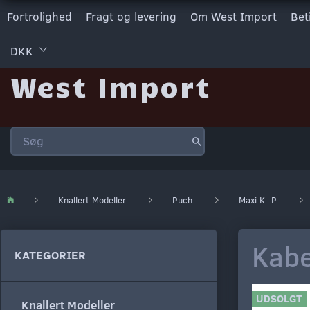
Fortrolighed
Fragt og levering
Om West Import
Bet
DKK
West Import
Knallert Modeller
Puch
Maxi K+P
Kabe
KATEGORIER
UDSOLGT
Knallert Modeller