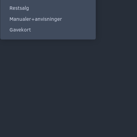
Restsalg
Manualer+anvisninger
Gavekort