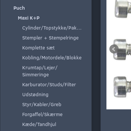
Puch
Maxi K+P
Cylinder/Topstykke/Pakning
Stempler + Stempelringe
Komplette sæt
Kobling/Motordele/Blokke
Krumtap/Lejer/
Simmeringe
Karburator/Studs/Filter
Udstødning
Styr/Kabler/Greb
Forgaffel/Skærme
Kæde/Tandhjul