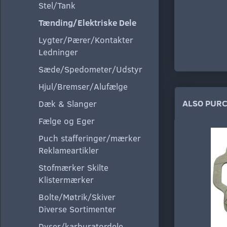
Stel/Tank
Tænding/Elektriske Dele
Lygter/Pærer/Kontakter
Ledninger
Sæde/Spedometer/Udstyr
Hjul/Bremser/Alufælge
ALSO PUR
Dæk & Slanger
Fælge og Eger
Puch stafferinger/mærker
Reklameartikler
Stofmærker Skilte
Klistermærker
Bolte/Møtrik/Skiver
Diverse Sortimenter
Dyser/karburatordele