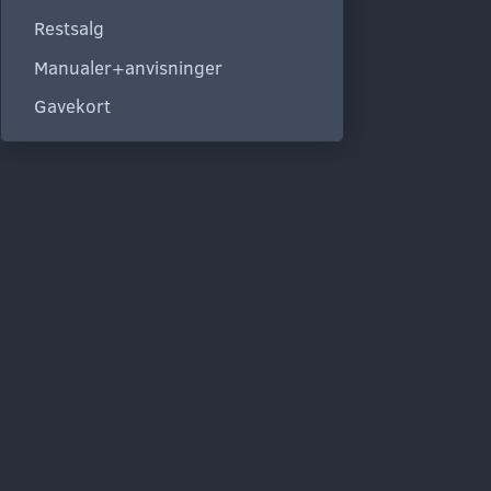
Restsalg
Manualer+anvisninger
Gavekort