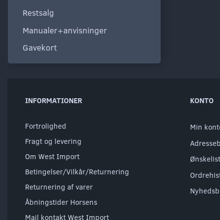
Restsalg
Manualer+anvisninger
Gavekort
INFORMATIONER
KONTO
Fortrolighed
Min kont
Fragt og levering
Adresse
Om West Import
Ønskelis
Betingelser/Vilkår/Returnering
Ordrehis
Returnering af varer
Nyhedsb
Åbningstider Horsens
Mail kontakt West Import