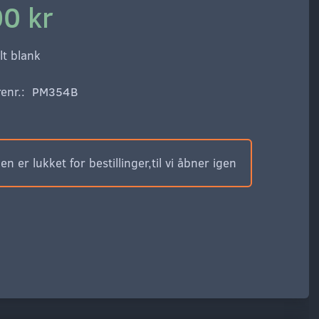
0 kr
lt blank
enr.:
PM354B
n er lukket for bestillinger,til vi åbner igen