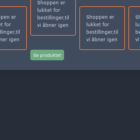
Shoppen er
lukket for
pen er
Shoppen er
S
bestillinger,til
t for
lukket for
lu
vi åbner igen
llinger,til
bestillinger,til
be
bner igen
vi åbner igen
v
Se produktet