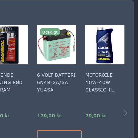
Udsolgt
DENDE
6 VOLT BATTERI
MOTOROILE
L
NING RØD
6N4B-2A/3A
10W-40W
V
GRAM
YUASA
CLASSIC 1L
T
J
0 kr
179,00 kr
79,00 kr
1