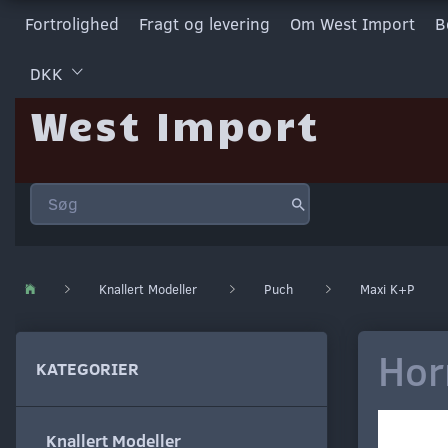
Fortrolighed
Fragt og levering
Om West Import
B
DKK
West Import
Knallert Modeller
Puch
Maxi K+P
Hor
KATEGORIER
Knallert Modeller