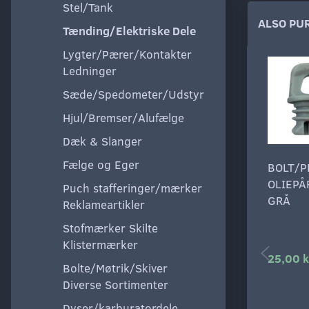
Stel/Tank
ALSO PU
Tænding/Elektriske Dele
Lygter/Pærer/Kontakter
Ledninger
Sæde/Spedometer/Udstyr
Hjul/Bremser/Alufælge
Dæk & Slanger
Fælge og Eger
BOLT/P
OLIEPÅ
Puch stafferinger/mærker
GRÅ
Reklameartikler
Stofmærker Skilte
Klistermærker
25,00 k
Bolte/Møtrik/Skiver
Diverse Sortimenter
Dyser/karburatordele