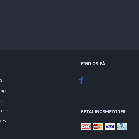
FIND OS PÅ
o
bog
te
torik
BETALINGSMETODER
rev