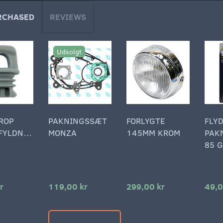
RCHASED
REVIEWS
Udsolgt
ROP
PAKNINGSSÆT
FORLYGTE
FLY
FYLDNING
MONZA
145MM KROM
PAK
85 
r
119,00 kr
299,00 kr
49,0