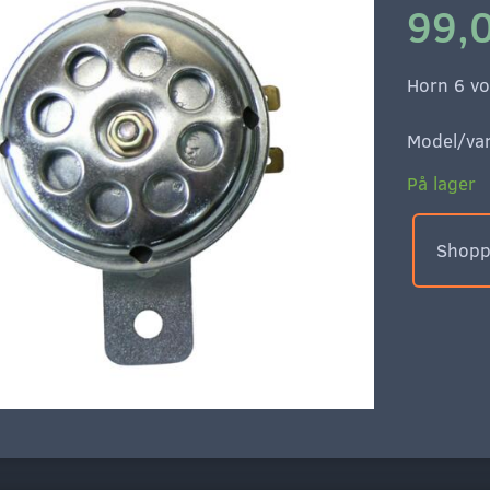
99,0
Horn 6 vo
Model/var
På lager
Shoppe