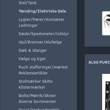
Stel/Tank
Tænding/Elektriske Dele
Lygter/Pærer/Kontakter
Ledninger
Sæde/Spedometer/Udstyr
Hjul/Bremser/Alufælge
Dæk & Slanger
Fælge og Eger
ALSO PUR
Puch stafferinger/mærker
Reklameartikler
Stofmærker Skilte
Klistermærker
Bolte/Møtrik/Skiver
Diverse Sortimenter
Dyser/karburatordele