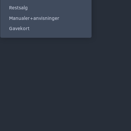
Restsalg
Manualer+anvisninger
Gavekort