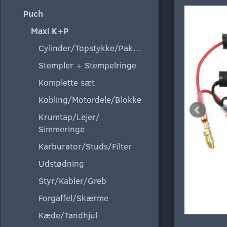
Puch
Maxi K+P
Cylinder/Topstykke/Pakning
Stempler + Stempelringe
Komplette sæt
Kobling/Motordele/Blokke
Krumtap/Lejer/
Simmeringe
Karburator/Studs/Filter
Udstødning
Styr/Kabler/Greb
Forgaffel/Skærme
Kæde/Tandhjul