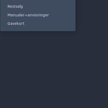
Restsalg
Manualer+anvisninger
Gavekort