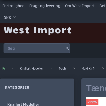
Fortrolighed
Fragt og levering
Om West Import
Bet
DKK
West Import
Knallert Modeller
Puch
Maxi K+P
Tænd
KATEGORIER
-15%
Knallert Modeller