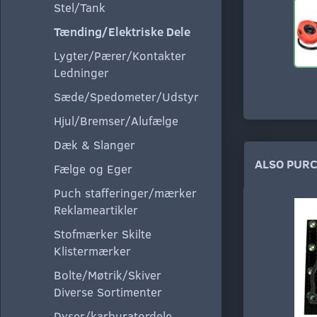
Stel/Tank
Tænding/Elektriske Dele
Lygter/Pærer/Kontakter
Ledninger
Sæde/Spedometer/Udstyr
Hjul/Bremser/Alufælge
Dæk & Slanger
ALSO PUR
Fælge og Eger
Puch stafferinger/mærker
Reklameartikler
Stofmærker Skilte
Klistermærker
Bolte/Møtrik/Skiver
Diverse Sortimenter
Dyser/karburatordele