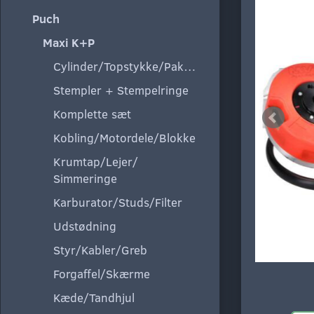
Puch
Maxi K+P
Cylinder/Topstykke/Pakning
Stempler + Stempelringe
Komplette sæt
Kobling/Motordele/Blokke
Krumtap/Lejer/
Simmeringe
Karburator/Studs/Filter
Udstødning
Styr/Kabler/Greb
Forgaffel/Skærme
Kæde/Tandhjul