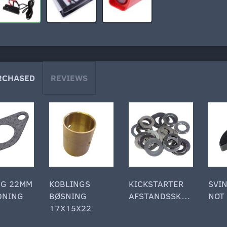
RCHASED
REVIEWS
NG 22MM
KOBLINGS
KICKSTARTER
SVI
DNING
BØSNING
AFSTANDSSKIVE
NOT
17X15X22