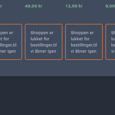
r
49,00 kr
12,00 kr
8,00
pen er
Shoppen er
Shoppen er
S
t for
lukket for
lukket for
lu
llinger,til
bestillinger,til
bestillinger,til
be
bner igen
vi åbner igen
vi åbner igen
v