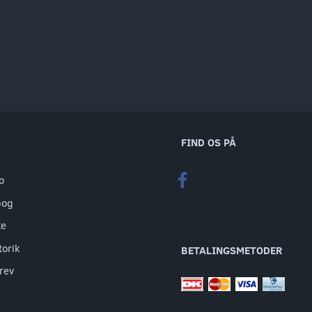
FIND OS PÅ
o
bog
te
torik
BETALINGSMETODER
rev