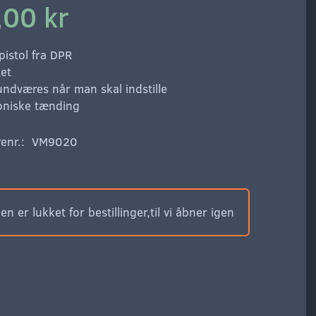
,00 kr
istol fra DPR
tet
undværes når man skal indstille
roniske tænding
enr.:
VM9020
n er lukket for bestillinger,til vi åbner igen