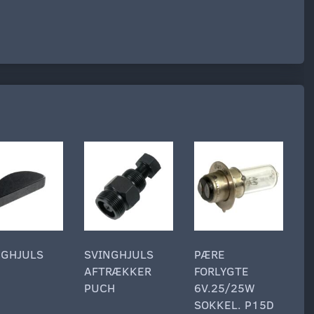
NGHJULS
SVINGHJULS
PÆRE
P
AFTRÆKKER
FORLYGTE
F
PUCH
6V.25/25W
6
SOKKEL. P15D
S