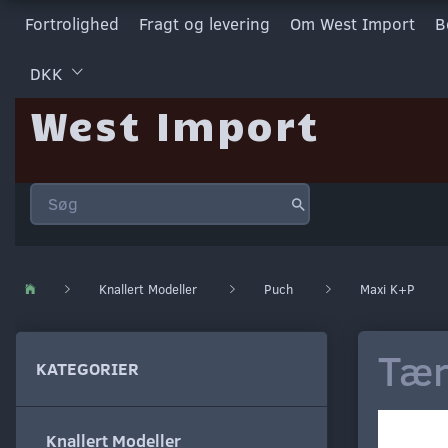
Fortrolighed
Fragt og levering
Om West Import
B
DKK
West Import
Knallert Modeller
Puch
Maxi K+P
Tæn
KATEGORIER
Knallert Modeller