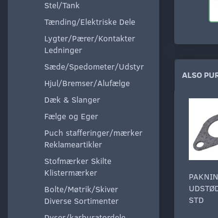
Stel/Tank
Tænding/Elektriske Dele
Lygter/Pærer/Kontakter
Ledninger
Sæde/Spedometer/Udstyr
ALSO PU
Hjul/Bremser/Alufælge
Dæk & Slanger
Fælge og Eger
Puch stafferinger/mærker
Reklameartikler
Stofmærker Skilte
Klistermærker
PAKNI
UDSTØ
Bolte/Møtrik/Skiver
STD
Diverse Sortimenter
Dyser/karburatordele