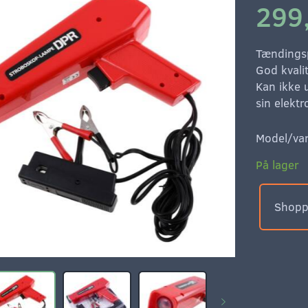
299
Tændingsp
God kvali
Kan ikke 
sin elekt
Model/var
På lager
Shoppe