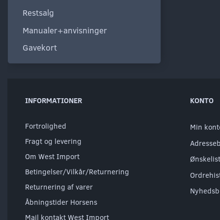
Restsalg
Manualer+anvisninger
Gavekort
INFORMATIONER
KONTO
Fortrolighed
Min kont
Fragt og levering
Adresse
Om West Import
Ønskelis
Betingelser/Vilkår/Returnering
Ordrehis
Returnering af varer
Nyhedsb
Åbningstider Horsens
Mail kontakt West Import