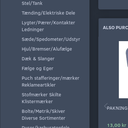
Stel/Tank
Tænding/Elektriske Dele
Lygter/Pærer/Kontakter
ALSO PUR
Ledninger
Sæde/Spedometer/Udstyr
Hjul/Bremser/Alufælge
Dæk & Slanger
Fælge og Eger
Puch stafferinger/mærker
Reklameartikler
Stofmærker Skilte
Klistermærker
PAKNING
Bolte/Møtrik/Skiver
Diverse Sortimenter
13,00 kr
Dyser/karburatordele