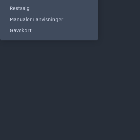
Restsalg
Manualer+anvisninger
Gavekort