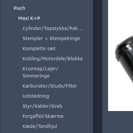
Puch
Maxi K+P
Cylinder/Topstykke/Pakning
Stempler + Stempelringe
Komplette sæt
Kobling/Motordele/Blokke
Krumtap/Lejer/
Simmeringe
Karburator/Studs/Filter
Udstødning
Styr/Kabler/Greb
Forgaffel/Skærme
Kæde/Tandhjul