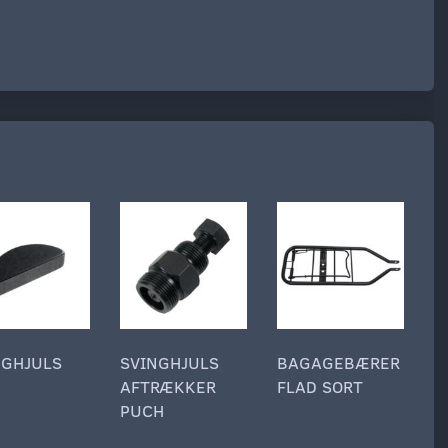
NGHJULS
SVINGHJULS
BAGAGEBÆRER
B
AFTRÆKKER
FLAD SORT
M
PUCH
M