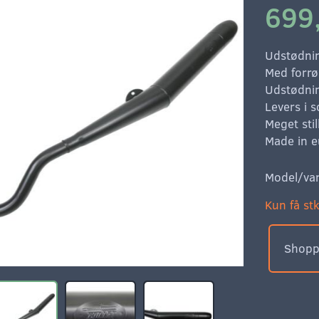
699
Udstødnin
Med forrø
Udstødnin
Levers i s
Meget sti
Made in e
Model/var
Kun få stk
Shoppe