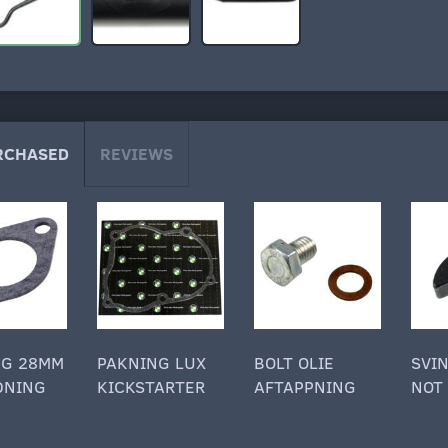
RCHASED
REVIEWS
NG 28MM
PAKNING LUX
BOLT OLIE
SVI
DNING
KICKSTARTER
AFTAPPNING
NOT