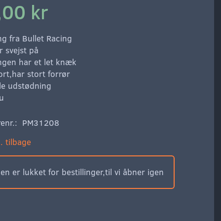
,00 kr
g fra Bullet Racing
r svejst på
gen har et let knæk
ort,har stort forrør
lle udstødning
u
enr.:
PM31208
. tilbage
n er lukket for bestillinger,til vi åbner igen