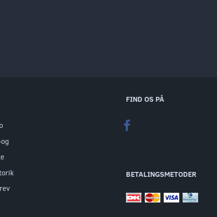
FIND OS PÅ
o
bog
te
torik
BETALINGSMETODER
rev