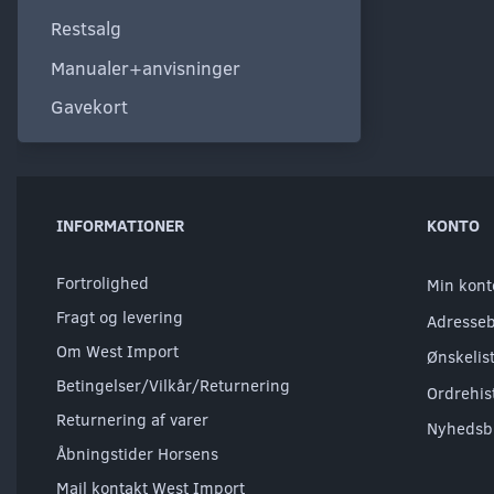
Restsalg
Manualer+anvisninger
Gavekort
INFORMATIONER
KONTO
Fortrolighed
Min kont
Fragt og levering
Adresse
Om West Import
Ønskelis
Betingelser/Vilkår/Returnering
Ordrehis
Returnering af varer
Nyhedsb
Åbningstider Horsens
Mail kontakt West Import