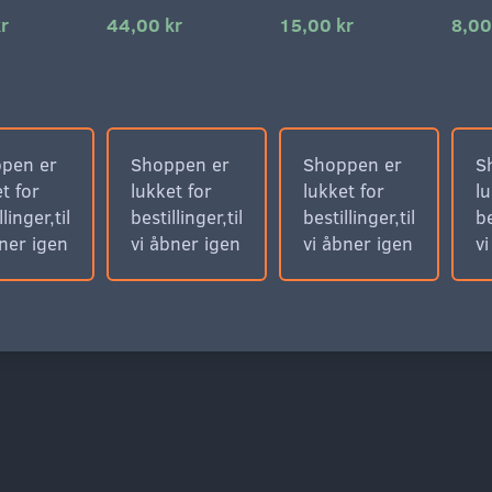
r
44,00 kr
15,00 kr
8,00
pen er
Shoppen er
Shoppen er
S
t for
lukket for
lukket for
lu
llinger,til
bestillinger,til
bestillinger,til
be
bner igen
vi åbner igen
vi åbner igen
v