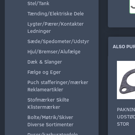
Stel/Tank
Tænding/Elektriske Dele
Lygter/Pærer/Kontakter
Ledninger
Sæde/Spedometer/Udstyr
ALSO PU
Hjul/Bremser/Alufælge
Dæk & Slanger
Fælge og Eger
Puch stafferinger/mærker
Reklameartikler
Stofmærker Skilte
Klistermærker
PAKNI
UDSTØ
Bolte/Møtrik/Skiver
STOR
Diverse Sortimenter
Dyser/karburatordele