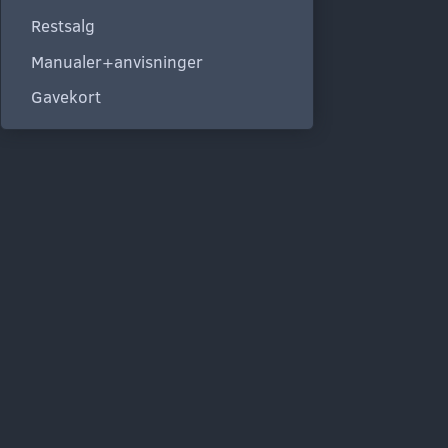
Restsalg
Manualer+anvisninger
Gavekort