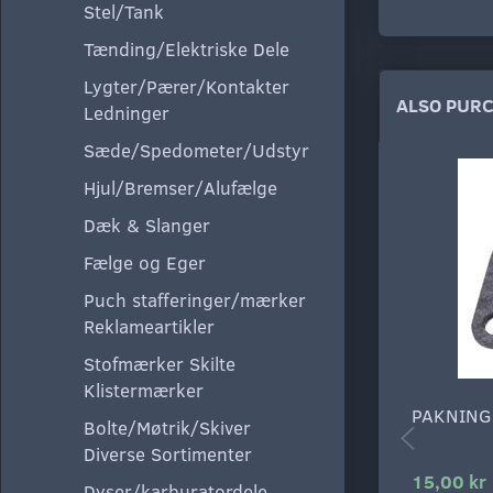
Stel/Tank
Tænding/Elektriske Dele
Lygter/Pærer/Kontakter
ALSO PUR
Ledninger
Sæde/Spedometer/Udstyr
Hjul/Bremser/Alufælge
Dæk & Slanger
Fælge og Eger
Puch stafferinger/mærker
Reklameartikler
Stofmærker Skilte
Klistermærker
PAKNING
Bolte/Møtrik/Skiver
Diverse Sortimenter
15,00 kr
Dyser/karburatordele