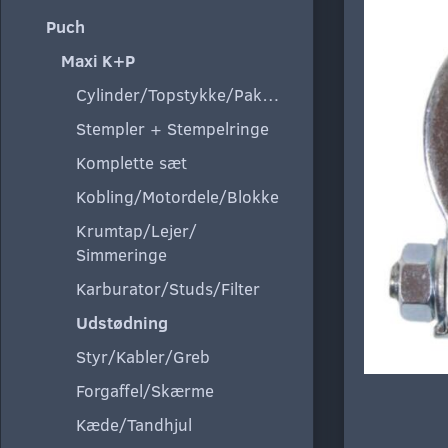
Puch
Maxi K+P
Cylinder/Topstykke/Pakning
Stempler + Stempelringe
Komplette sæt
Kobling/Motordele/Blokke
Krumtap/Lejer/
Simmeringe
Karburator/Studs/Filter
Udstødning
Styr/Kabler/Greb
Forgaffel/Skærme
Kæde/Tandhjul