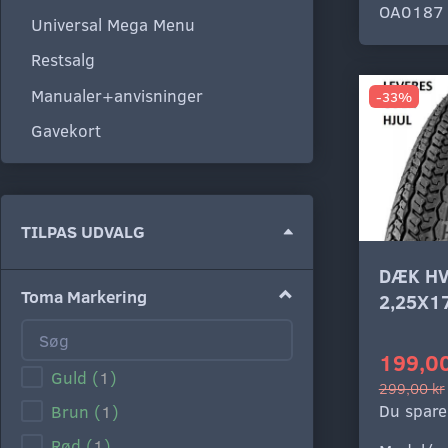
OA0187
Universal Mega Menu
Restsalg
Manualer+anvisninger
-33%
Gavekort
Skifte
TILPAS UDVALG
filter
DÆK HV
Toma Markering
2,25X1
199,00
Guld
(
1
)
299,00 kr
Du spare
Brun
(
1
)
Rød
(
1
)