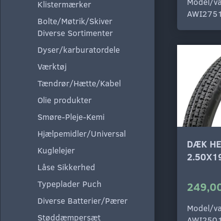
Model/va
Klistermærker
AWI275
Bolte/Møtrik/Skiver
Diverse Sortimenter
Dyser/karburatordele
Værktøj
Tændrør/Hætte/Kabel
Olie produkter
Smøre-Pleje-Kemi
Hjælpemidler/Universal
DÆK HE
Kuglelejer
2.50X1
Låse Sikkerhed
Typeplader Puch
249,00
Diverse Batterier/Pærer
Model/va
Støddæmpersæt
AWI250