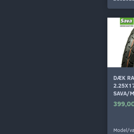
Sort
(
1
)
DÆK R
2.25X1
SAVA/M
399,00
Model/va