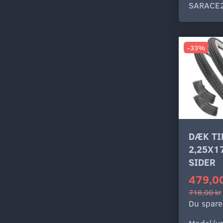
SARACE
-33%
DÆK T
2,25X1
SIDER
479,00
718,00 kr
Du spare