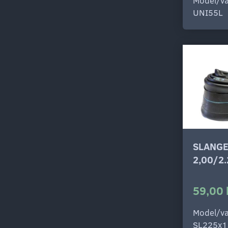
Model/va
UNI55L
SLANGE
2,00/2
59,00 
Model/va
SL225x1