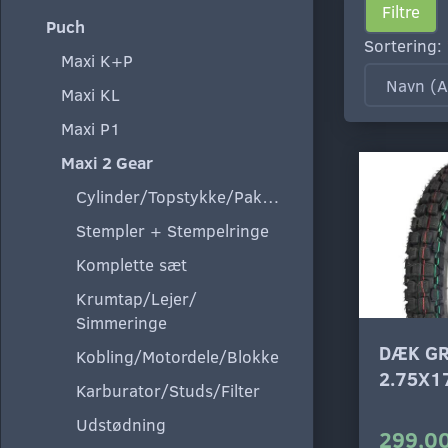
Filtre
Puch
Sortering:
Maxi K+P
Maxi KL
Maxi P1
Maxi 2 Gear
Cylinder/Topstykke/Pakning
Stempler + Stempelringe
Komplette sæt
Krumtap/Lejer/
Simmeringe
DÆK G
Kobling/Motordele/Blokke
2.75X17
Karburator/Studs/Filter
Udstødning
299,00