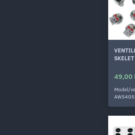
VENTI
SKELET
49,00 
Model/va
AW5405