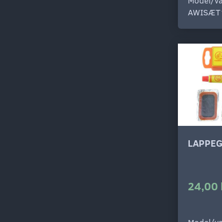
Model/va
AWISÆT
LAPPEG
24,00 