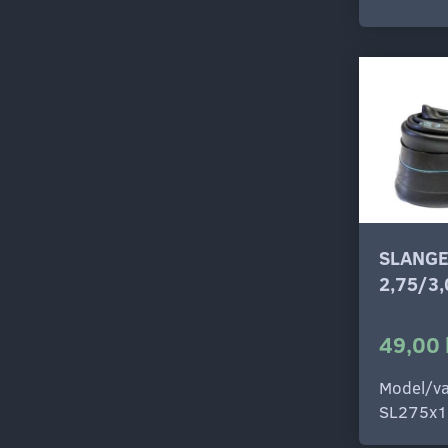
SLANGE
2,75/3
49,00 
Model/va
SL275x