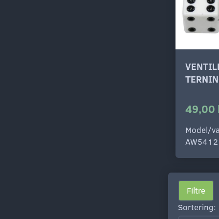
VENTI
TERNIN
49,00 
Model/va
AW5412
Filtre
Sortering: