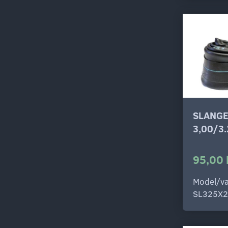
SLANGE
3,00/3
95,00 
Model/va
SL325X