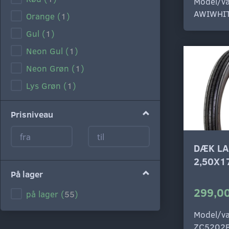
Model/va
AWIWHI
Orange
(
1
)
Gul
(
1
)
Neon Gul
(
1
)
Neon Grøn
(
1
)
Lys Grøn
(
1
)
Mørk Grøn
(
1
)
Prisniveau
Lys Blå
(
1
)
Blå
(
1
)
DÆK LA
Lilla
(
1
)
2,50X1
Lyserød
(
1
)
På lager
Hvid
(
1
)
299,00
på lager
(
55
)
Sølv
(
1
)
Model/va
Grå
(
1
)
ZC5202