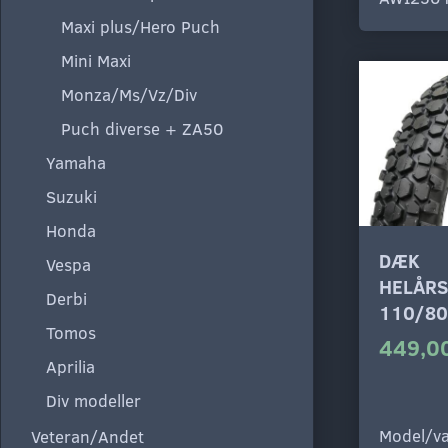
Maxi plus/Hero Puch
Mini Maxi
Monza/Ms/Vz/Div
Puch diverse + ZA50
Yamaha
Suzuki
Honda
DÆK
Vespa
HELÅR
Derbi
110/80
Tomos
449,00
Aprilia
Div modeller
Model/va
Veteran/Andet