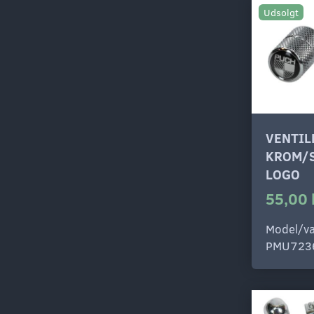
Udsolgt
VENTI
KROM/
LOGO
55,00 
Model/va
PMU723