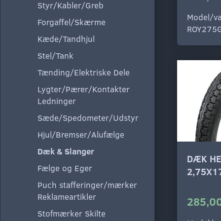
Styr/Kabler/Greb
Model/va
Forgaffel/Skærme
ROY275
Kæde/Tandhjul
Stel/Tank
Tænding/Elektriske Dele
Lygter/Pærer/Kontakter
Ledninger
Sæde/Spedometer/Udstyr
Hjul/Bremser/Alufælge
Dæk & Slanger
DÆK HE
Fælge og Eger
2,75X1
Puch stafferinger/mærker
Reklameartikler
285,00
Stofmærker Skilte