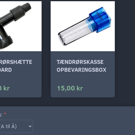
RØRSHÆTTE
TÆNDRØRSKASSE
DARD
OPBEVARINGSBOX
 kr
15,00 kr
g: