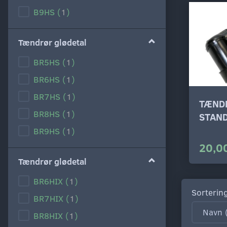
B9HS
(
1
)
Tændrør glødetal
BR5HS
(
1
)
BR6HS
(
1
)
BR7HS
(
1
)
TÆND
BR8HS
(
1
)
STAN
BR9HS
(
1
)
20,00
Tændrør glødetal
BR6HIX
(
1
)
Sorterin
BR7HIX
(
1
)
BR8HIX
(
1
)