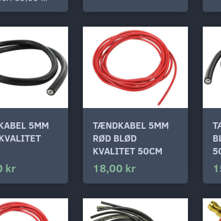
KABEL 5MM
TÆNDKABEL 5MM
T
KVALITET
RØD BLØD
B
KVALITET 50CM
5
 kr
18,00 kr
1