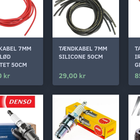
KABEL 7MM
TÆNDKABEL 7MM
T
BLØD
SILICONE 50CM
I
TET 50CM
G
 kr
29,00 kr
8