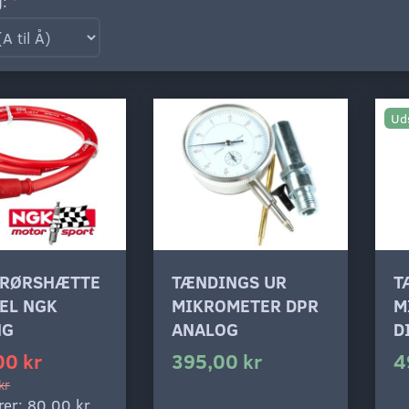
g:
Ud
DRØRSHÆTTE
TÆNDINGS UR
T
EL NGK
MIKROMETER DPR
M
NG
ANALOG
D
00 kr
395,00 kr
4
kr
rer:
80,00 kr