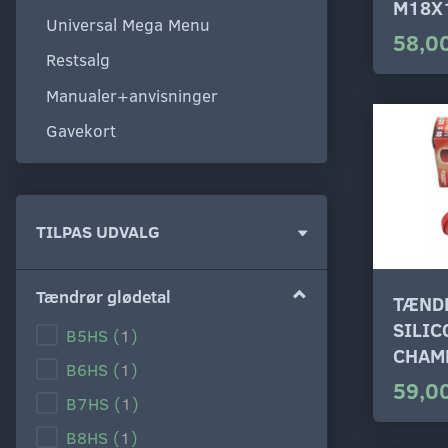
M18X
Universal Mega Menu
58,00
Restsalg
Manualer+anvisninger
Gavekort
Skifte
TILPAS UDVALG
filter
Tændrør glødetal
TÆND
SILIC
B5HS
(
1
)
CHAM
B6HS
(
1
)
59,00
B7HS
(
1
)
B8HS
(
1
)