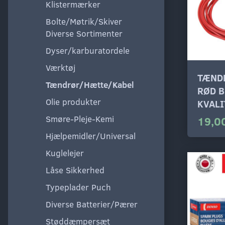
Klistermærker
Bolte/Møtrik/Skiver
Diverse Sortimenter
Dyser/karburatordele
Værktøj
TÆND
Tændrør/Hætte/Kabel
RØD 
Olie produkter
KVALI
Smøre-Pleje-Kemi
19,00
Hjælpemidler/Universal
Kuglelejer
Låse Sikkerhed
Typeplader Puch
Diverse Batterier/Pærer
Støddæmpersæt