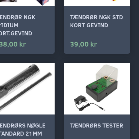
ÆNDRØR NGK
TÆNDRØR NGK STD
RIDIUM
KORT GEVIND
ORT.GEVIND
38,00 kr
39,00 kr
ÆNDRØRS NØGLE
TÆNDRØRS TESTER
TANDARD 21MM