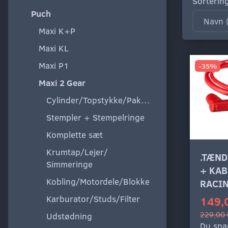
Sorterin
Puch
Maxi K+P
Maxi KL
Maxi P1
-35%
Maxi 2 Gear
Cylinder/Topstykke/Pakning
Stempler + Stempelringe
Komplette sæt
Krumtap/Lejer/
.TÆN
Simmeringe
+ KAB
Kobling/Motordele/Blokke
RACI
Karburator/Studs/Filter
149,
229,00 
Udstødning
Du spa