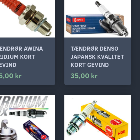
ÆNDRØR AWINA
TÆNDRØR DENSO
RIDIUM KORT
JAPANSK KVALITET
EVIND
KORT GEVIND
5,00 kr
35,00 kr