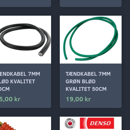
ÆNDKABEL 7MM
TÆNDKABEL 7MM
LØD KVALITET
GRØN BLØD
0CM
KVALITET 50CM
5,00 kr
19,00 kr