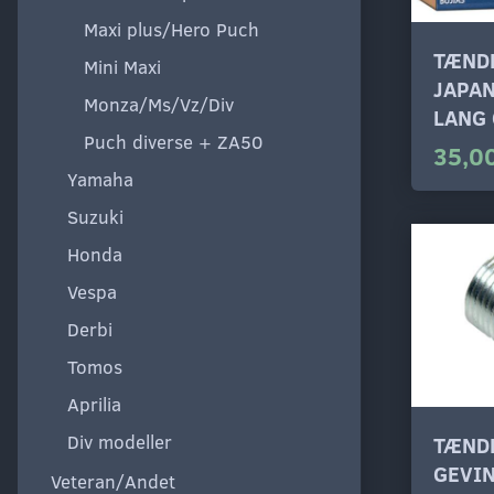
Maxi plus/Hero Puch
TÆND
Mini Maxi
JAPAN
Monza/Ms/Vz/Div
LANG
Puch diverse + ZA50
35,00
Yamaha
Suzuki
Honda
Vespa
Derbi
Tomos
Aprilia
Div modeller
TÆND
GEVI
Veteran/Andet