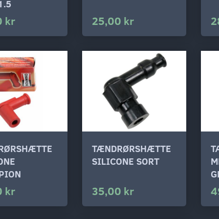
1.5
 kr
25,00 kr
2
RØRSHÆTTE
TÆNDRØRSHÆTTE
T
ONE
SILICONE SORT
M
PION
G
 kr
35,00 kr
4