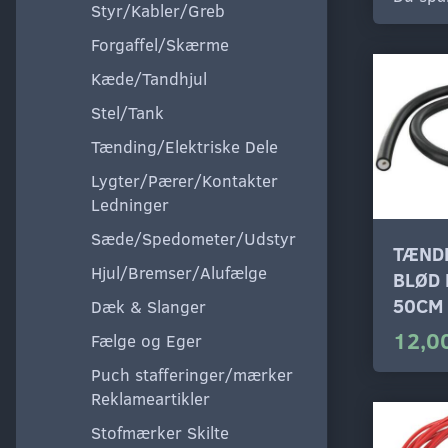
Styr/Kabler/Greb
Forgaffel/Skærme
Kæde/Tandhjul
Stel/Tank
Tænding/Elektriske Dele
Lygter/Pærer/Kontakter
Ledninger
Sæde/Spedometer/Udstyr
TÆND
Hjul/Bremser/Alufælge
BLØD 
50CM
Dæk & Slanger
12,00
Fælge og Eger
Puch stafferinger/mærker
Reklameartikler
Stofmærker Skilte