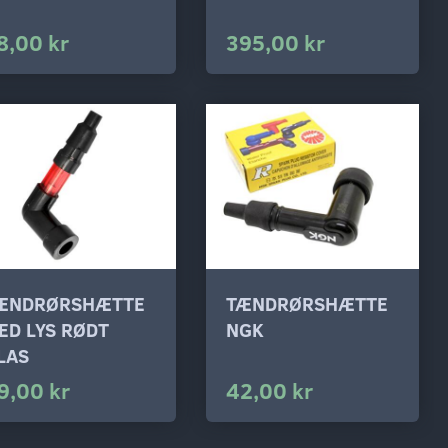
8,00 kr
395,00 kr
ÆNDRØRSHÆTTE
TÆNDRØRSHÆTTE
ED LYS RØDT
NGK
LAS
9,00 kr
42,00 kr