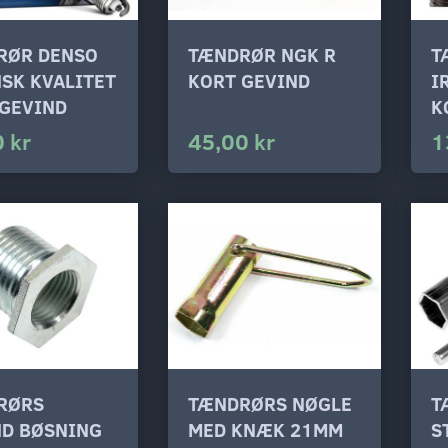
RØR DENSO
TÆNDRØR NGK R
T
SK KVALITET
KORT GEVIND
I
 GEVIND
K
 kr
45,00 kr
1
RØRS
TÆNDRØRS NØGLE
T
ND BØSNING
MED KNÆK 21MM
S