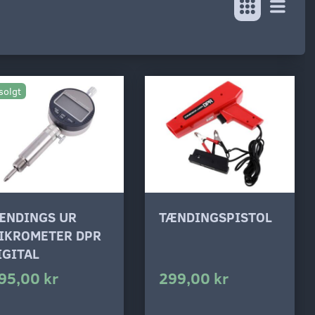
solgt
ÆNDINGS UR
TÆNDINGSPISTOL
IKROMETER DPR
IGITAL
95,00 kr
299,00 kr