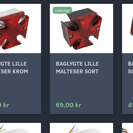
Udsolgt
GTE LILLE
BAGLYGTE LILLE
B
ESER KROM
MALTESER SORT
S
 kr
69,00 kr
4