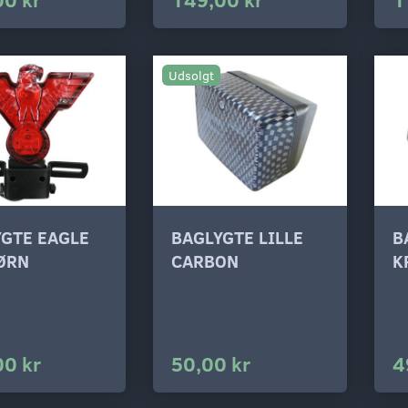
Udsolgt
GTE EAGLE
BAGLYGTE LILLE
B
ØRN
CARBON
K
00 kr
50,00 kr
4