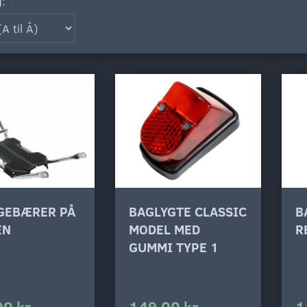
g:
GEBÆRER PÅ
BAGLYGTE CLASSIC
B
EN
MODEL MED
R
GUMMI TYPE 1
00 kr
149,00 kr
1