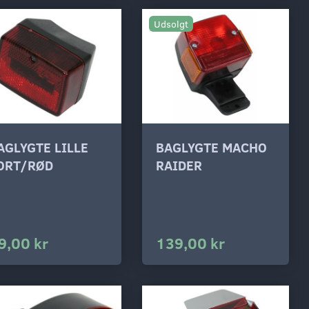
Udsolgt
AGLYGTE LILLE
BAGLYGTE MACHO
ORT/RØD
RAIDER
9,00 kr
139,00 kr