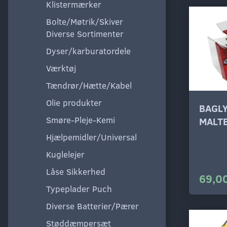
Klistermærker
Bolte/Møtrik/Skiver
Diverse Sortimenter
Dyser/karburatordele
Værktøj
Tændrør/Hætte/Kabel
Olie produkter
BAGLY
Smøre-Pleje-Kemi
MALT
Hjælpemidler/Universal
Kuglelejer
Låse Sikkerhed
69,00
Typeplader Puch
Diverse Batterier/Pærer
Støddæmpersæt