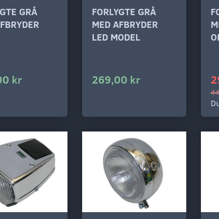
GTE GRÅ
FORLYGTE GRÅ
F
AFBRYDER
MED AFBRYDER
M
LED MODEL
O
00 kr
269,00 kr
2
44
Du