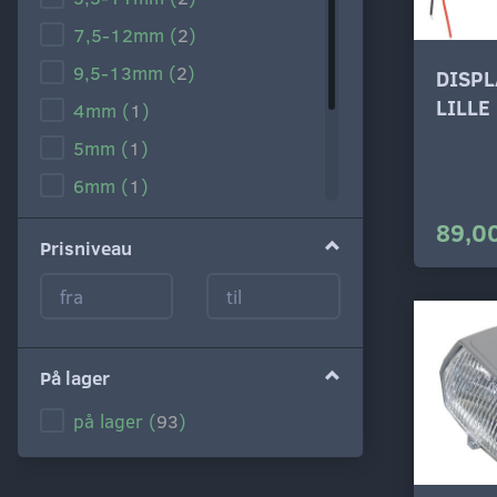
7,5-12mm
(
2
)
9,5-13mm
(
2
)
DISPL
LILLE
4mm
(
1
)
5mm
(
1
)
6mm
(
1
)
8mm
(
1
)
89,00
Prisniveau
10mm
(
1
)
12mm
(
1
)
På lager
på lager
(
93
)