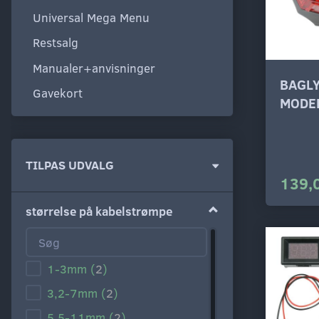
Universal Mega Menu
Restsalg
Manualer+anvisninger
BAGL
Gavekort
MODE
Skifte
TILPAS UDVALG
139,
filter
størrelse på kabelstrømpe
1-3mm
(
2
)
3,2-7mm
(
2
)
5,5-11mm
(
2
)