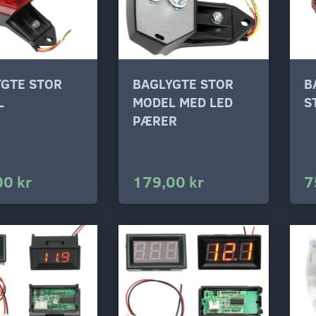
YGTE STOR
BAGLYGTE STOR
B
L
MODEL MED LED
S
PÆRER
00 kr
179,00 kr
7