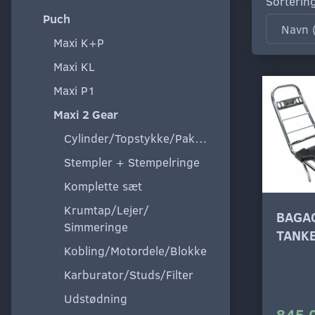
Sorterin
Puch
Maxi K+P
Maxi KL
Maxi P1
Maxi 2 Gear
Cylinder/Topstykke/Pakning
Stempler + Stempelringe
Komplette sæt
Krumtap/Lejer/
BAGA
Simmeringe
TANK
Kobling/Motordele/Blokke
Karburator/Studs/Filter
Udstødning
845,