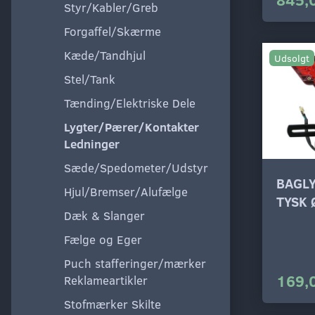
Styr/Kabler/Greb
Forgaffel/Skærme
Kæde/Tandhjul
Udsolgt
Stel/Tank
Tænding/Elektriske Dele
Lygter/Pærer/Kontakter
Ledninger
Sæde/Spedometer/Udstyr
BAGLY
Hjul/Bremser/Alufælge
TYSK 
Dæk & Slanger
Fælge og Eger
Puch stafferinger/mærker
169,
Reklameartikler
Stofmærker Skilte