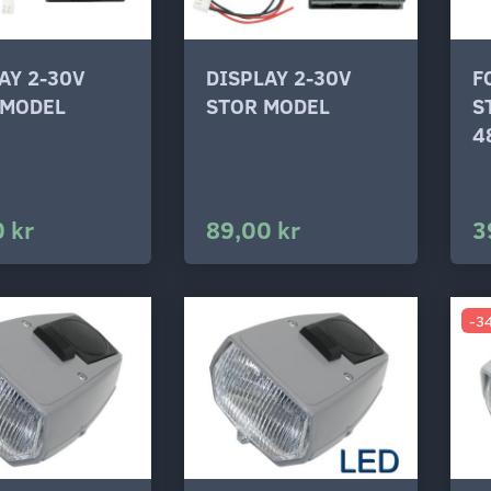
AY 2-30V
DISPLAY 2-30V
F
 MODEL
STOR MODEL
S
4
 kr
89,00 kr
3
-3