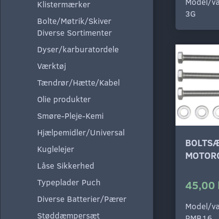
Model/va
Klistermærker
3G
Bolte/Møtrik/Skiver
Diverse Sortimenter
Dyser/karburatordele
Værktøj
Tændrør/Hætte/Kabel
Olie produkter
Smøre-Pleje-Kemi
Hjælpemidler/Universal
BOLTS
Kuglelejer
MOTOR
Låse Sikkerhed
Typeplader Puch
45,00 
Diverse Batterier/Pærer
Model/va
Støddæmpersæt
PMB16