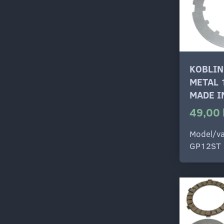
KOBLIN
METAL 
MADE I
49,00 
Model/va
GP12ST