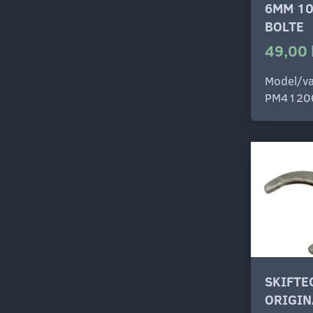
6MM 1
BOLTE
49,00 
Model/va
PM4120
SKIFTE
ORIGIN