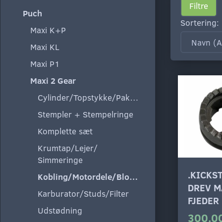
Filtre
Puch
Sortering:
Maxi K+P
Maxi KL
Maxi P1
Maxi 2 Gear
Cylinder/Topstykke/Pakning
Stempler + Stempelringe
Komplette sæt
Krumtap/Lejer/
Simmeringe
.KICKS
Kobling/Motordele/Blokke
DREV M
Karburator/Studs/Filter
FJEDER
Udstødning
300,00