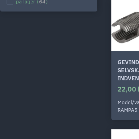
på lager
(
64
)
GEVIN
SELVS
INDVEN
22,00 
Model/va
RAMPA5