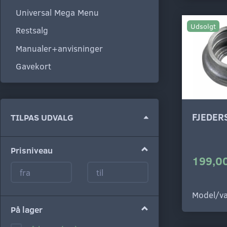
Universal Mega Menu
Udsolgt
Restsalg
Manualer+anvisninger
Gavekort
FJEDER
Skifte
TILPAS UDVALG
filter
Prisniveau
199,00
Model/va
På lager