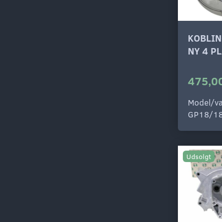
KOBLI
NY 4 P
475,00
Model/va
GP18/1
Udsolgt