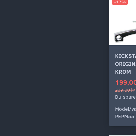
-17%
KICKS
ORIGIN
KROM
199,00
239,00 kr
Du spare
Model/va
PEPM55