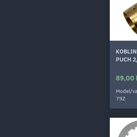
KOBLI
PUCH 2
89,00 
Model/va
79Z