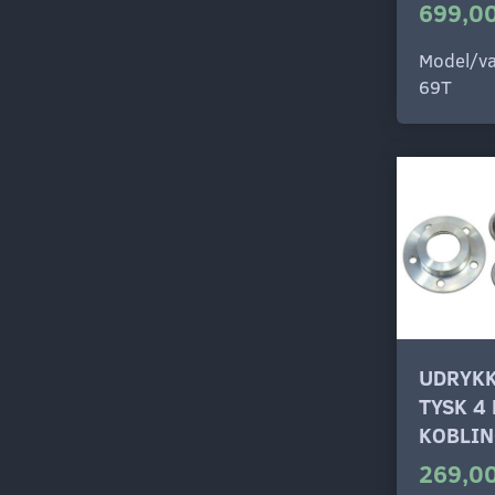
699,00
Model/va
69T
UDRYKK
TYSK 4
KOBLI
269,00