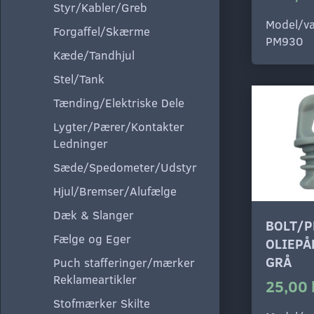
Styr/Kabler/Greb
Model/va
Forgaffel/Skærme
PM930
Kæde/Tandhjul
Stel/Tank
Tænding/Elektriske Dele
Lygter/Pærer/Kontakter
Ledninger
Sæde/Spedometer/Udstyr
Hjul/Bremser/Alufælge
Dæk & Slanger
BOLT/
Fælge og Eger
OLIEPÅ
GRÅ
Puch stafferinger/mærker
Reklameartikler
25,00 
Stofmærker Skilte