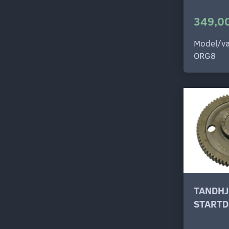
349,00
Model/va
ORG8
TANDHJ
STARTD