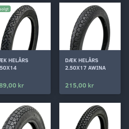
solgt
ÆK HELÅRS
DÆK HELÅRS
.50X14
2.50X17 AWINA
89,00 kr
215,00 kr