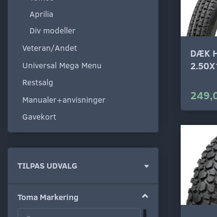
Aprilia
Div modeller
Veteran/Andet
DÆK 
Universal Mega Menu
2.50X
Restsalg
249,
Manualer+anvisninger
Gavekort
Skifte
TILPAS UDVALG
filter
Toma Markering