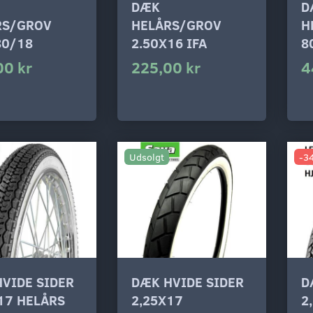
DÆK
D
RS/GROV
HELÅRS/GROV
H
80/18
2.50X16 IFA
8
00 kr
225,00 kr
4
Udsolgt
-3
VIDE SIDER
DÆK HVIDE SIDER
D
17 HELÅRS
2,25X17
2