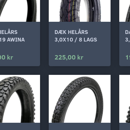
HELÅRS
DÆK HELÅRS
D
19 AWINA
3,0X10 / 8 LAGS
3
00 kr
225,00 kr
1