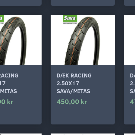
RACING
DÆK RACING
D
17
2.50X17
2
/MITAS
SAVA/MITAS
S
00 kr
450,00 kr
4