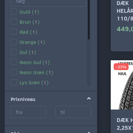
DÆK
HELÅ
Guld
(
1
)
110/
Brun
(
1
)
449,
Rød
(
1
)
Orange
(
1
)
Gul
(
1
)
Neon Gul
(
1
)
-33%
Neon Grøn
(
1
)
Lys Grøn
(
1
)
Mørk Grøn
(
1
)
Prisniveau
Lys Blå
(
1
)
Blå
(
1
)
DÆK H
Lilla
(
1
)
2,25X
Lyserød
(
1
)