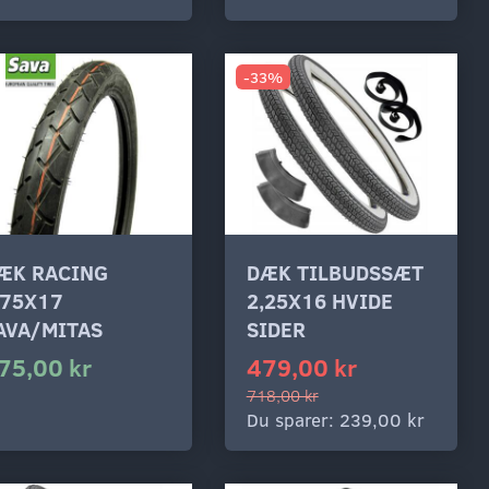
-33%
ÆK RACING
DÆK TILBUDSSÆT
.75X17
2,25X16 HVIDE
AVA/MITAS
SIDER
75,00 kr
479,00 kr
718,00 kr
Du sparer:
239,00 kr