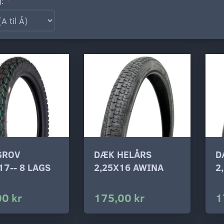
g:
GROV
DÆK HELÅRS
D
17-- 8 LAGS
2,25X16 AWINA
2
00 kr
175,00 kr
1