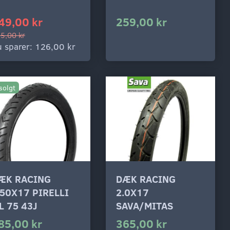
49,00 kr
259,00 kr
5,00 kr
 sparer:
126,00 kr
solgt
ÆK RACING
DÆK RACING
,50X17 PIRELLI
2.0X17
L 75 43J
SAVA/MITAS
85,00 kr
365,00 kr