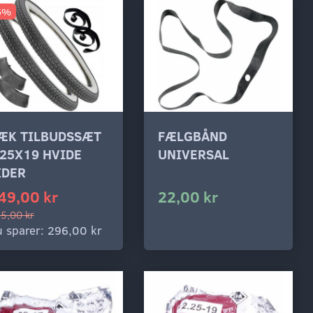
5%
ÆK TILBUDSSÆT
FÆLGBÅND
,25X19 HVIDE
UNIVERSAL
IDER
49,00 kr
22,00 kr
5,00 kr
 sparer:
296,00 kr