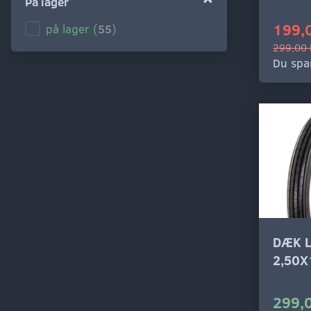
På lager
Hvid
(
1
)
199,
på lager
(
55
)
Sølv
(
1
)
299,00 
Du spa
Grå
(
1
)
Sort
(
1
)
DÆK 
2,50X
299,