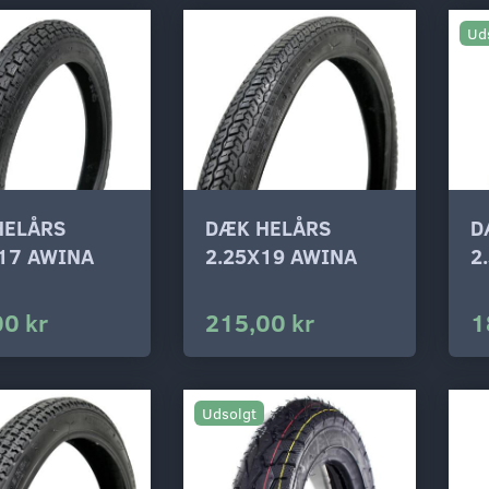
Ud
HELÅRS
DÆK HELÅRS
D
17 AWINA
2.25X19 AWINA
2
00 kr
215,00 kr
1
Udsolgt