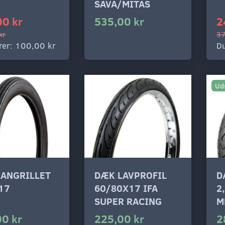
SAVA/MITAS
00 kr
535,00 kr
2
kr
37
rer:
100,00 kr
Du
Ud
LANGRILLET
DÆK LAVPROFIL
D
17
60/80X17 IFA
2
SUPER RACING
M
00 kr
225,00 kr
2