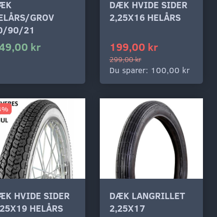
ÆK
DÆK HVIDE SIDER
ELÅRS/GROV
2,25X16 HELÅRS
0/90/21
49,00 kr
199,00 kr
299,00 kr
Du sparer:
100,00 kr
4%
ÆK HVIDE SIDER
DÆK LANGRILLET
,25X19 HELÅRS
2,25X17