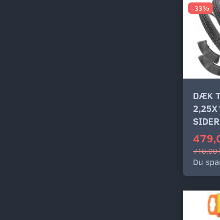
-33%
DÆK 
2,25X
SIDER
479,
718,00 
Du spa