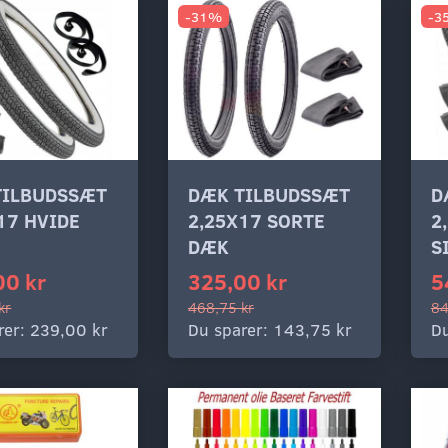
-31%
-3
TILBUDSSÆT
DÆK TILBUDSSÆT
D
17 HVIDE
2,25X17 SORTE
2
DÆK
S
00 kr
325,00 kr
5
kr
468,75 kr
84
rer:
239,00 kr
Du sparer:
143,75 kr
Du