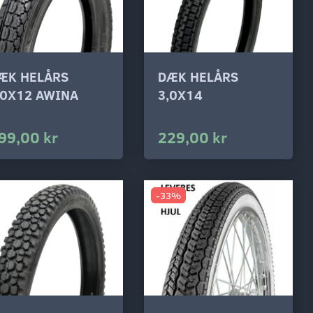
ÆK HELÅRS
DÆK HELÅRS
,0X12 AWINA
3,0X14
99,00 kr
229,00 kr
-33%