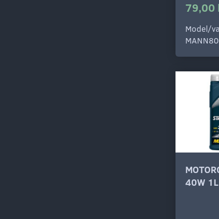
79,00 
Model/va
MANN80
MOTORO
40W 1L