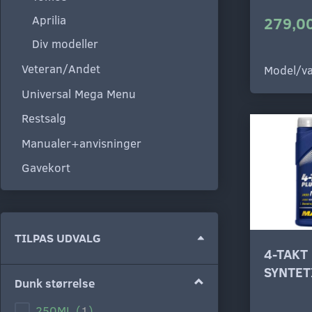
Aprilia
279,00
Div modeller
Veteran/Andet
Model/va
Universal Mega Menu
Restsalg
Manualer+anvisninger
Gavekort
Skifte
TILPAS UDVALG
4-TAKT
filter
SYNTET
Dunk størrelse
250ML
(
1
)