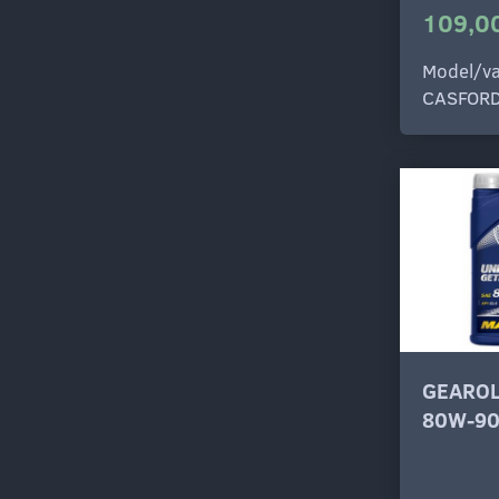
109,00
Model/va
CASFOR
GEAROL
80W-90