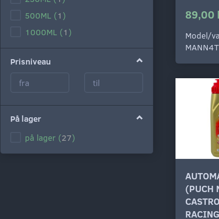
89,00 
500ML
(
1
)
1000ML
(
1
)
Model/va
MANN4
Prisniveau
På lager
på lager
(
27
)
AUTOMA
(PUCH 
CASTRO
RACIN