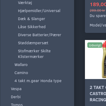
Værktøj
189,00
289,00 kr
Hjælpemidler/Universal
Du spare
Dæk & Slanger
Model/va
Låse Sikkerhed
Diverse Batterier/Pærer
Støddæmpersæt
Udsolgt
Stofmærker Skilte
Klistermærker
Wallaro
Camino
4 takt m.gear Honda type
2 TAKT 
Vespa
CASTRO
Derbi
RACIN
Tomos