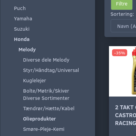
Filtre
Puch
Sortering:
Yamaha
Suzuki
Honda
Melody
-35%
Diverse dele Melody
Styr/Håndtag/Universal
Kuglelejer
Bolte/Møtrik/Skiver
Diverse Sortimenter
2 TAKT 
Tændrør/Hætte/Kabel
CASTRO
Olieprodukter
RACIN
Smøre-Pleje-Kemi