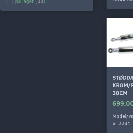
på lager
(
33
)
STØDD
KROM/
30CM
699,00
Model/va
ST2231