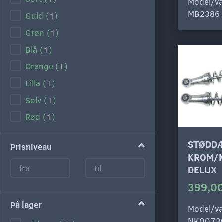
Model/va
MB2386
Guld
(
1
)
Grøn
(
1
)
Blå
(
1
)
Orange
(
1
)
Lilla
(
1
)
Sølv
(
1
)
Rød
(
1
)
STØDD
Prisniveau
KROM/
DELUX
399,00
På lager
Model/va
NK0073