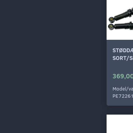
STØDD
SORT/
369,00
Model/va
PE7226