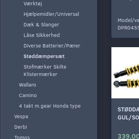
Værktøj
Hjælpemidler/Universal
Model/va
Dæk & Slanger
DPR045
Låse Sikkerhed
Diverse Batterier/Pærer
Støddæmpersæt
Stofmærker Skilte
Klistermærker
Wallaro
Camino
4 takt m.gear Honda type
STØDD
Vespa
GUL/SO
Derbi
339,00
Tomos