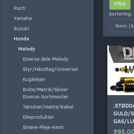
Filtre
Puch
Sortering:
Yamaha
Suzuki
Honda
Melody
Diverse dele Melody
Styr/Håndtag/Universal
Kuglelejer
Bolte/Møtrik/Skiver
Diverse Sortimenter
.STØD
Tændrør/Hætte/Kabel
GULD/S
Olieprodukter
GAS/LU
Smøre-Pleje-Kemi
995,00