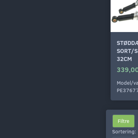
STØDD
SORT/
32CM
339,00
Model/va
PE3767
Filtre
Sortering: