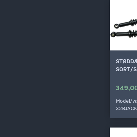
STØDD
SORT/S
349,00
Model/va
32BJAC