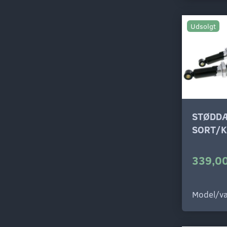
Udsolgt
STØDD
SORT/
339,00
Model/va