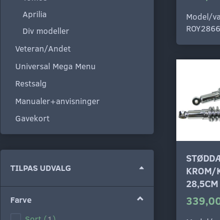
Aprilia
Model/va
ROY286
Div modeller
Veteran/Andet
Universal Mega Menu
Restsalg
Manualer+anvisninger
Gavekort
STØDD
Skifte
TILPAS UDVALG
KROM/
filter
28,5CM
339,00
Farve
Sort
(
1
)