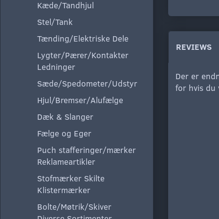
Kæde/Tandhjul
Stel/Tank
Tænding/Elektriske Dele
REVIEWS
Lygter/Pærer/Kontakter
Ledninger
Der er endn
Sæde/Spedometer/Udstyr
for hvis du
Hjul/Bremser/Alufælge
Dæk & Slanger
Fælge og Eger
Puch stafferinger/mærker
Reklameartikler
Stofmærker Skilte
Klistermærker
Bolte/Møtrik/Skiver
Diverse Sortimenter