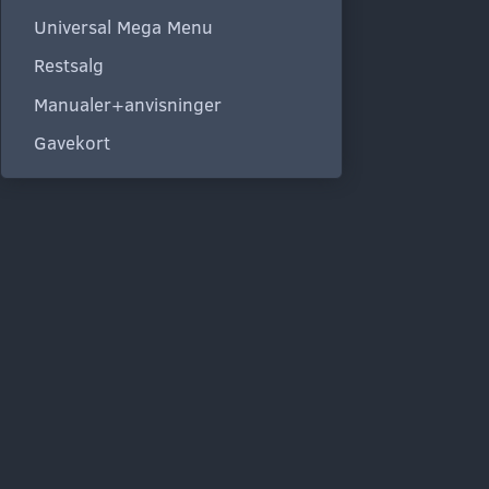
Universal Mega Menu
Restsalg
Manualer+anvisninger
Gavekort