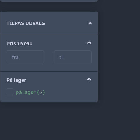
Skifte
TILPAS UDVALG
filter
Prisniveau
På lager
på lager
(
7
)