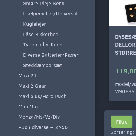
Smøre-Pleje-Kemi
Hjælpemidler/Universal
Kuglelejer
Låse Sikkerhed
DYSESÆ
DELLOR
Typeplader Puch
STØRRE
Diverse Batterier/Pærer
Støddæmpersæt
119,00
Maxi P1
Model/va
Maxi 2 Gear
VM0635
Maxi plus/Hero Puch
Mini Maxi
Monza/Ms/Vz/Div
Filtre
Puch diverse + ZA50
Sortering: