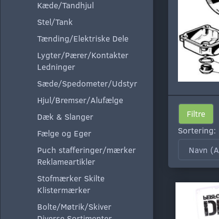
Kæde/Tandhjul
Stel/Tank
Tænding/Elektriske Dele
Lygter/Pærer/Kontakter
Ledninger
Sæde/Spedometer/Udstyr
Hjul/Bremser/Alufælge
Filtre
Dæk & Slanger
Sortering:
Fælge og Eger
Puch stafferinger/mærker
Reklameartikler
Stofmærker Skilte
Klistermærker
Bolte/Møtrik/Skiver
Diverse Sortimenter