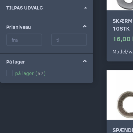
Skifte
TILPAS UDVALG
filter
SKÆRMS
Prisniveau
10STK
16,00 
Model/va
På lager
på lager
(
57
)
SPÆNDE