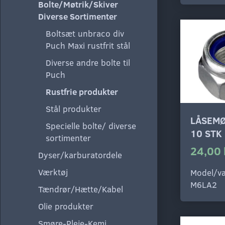
Bolte/Møtrik/Skiver
Diverse Sortimenter
Boltsæt unbraco div
Puch Maxi rustfrit stål
Diverse andre bolte til
Puch
Rustfrie produkter
Stål produkter
LÅSEMØ
Specielle bolte/ diverse
10 STK
sortimenter
24,00 
Dyser/karburatordele
Værktøj
Model/va
M6LA2
Tændrør/Hætte/Kabel
Olie produkter
Smøre-Pleje-Kemi