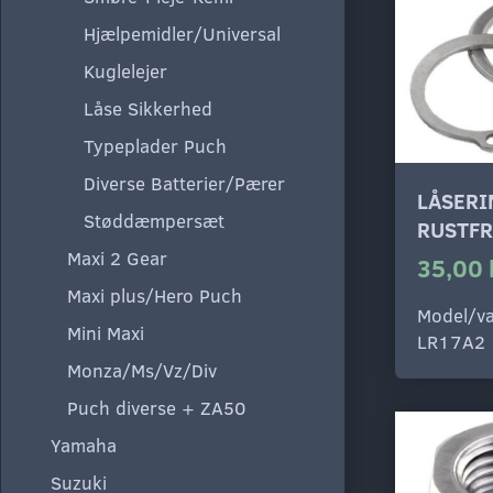
Hjælpemidler/Universal
Kuglelejer
Låse Sikkerhed
Typeplader Puch
Diverse Batterier/Pærer
LÅSERI
Støddæmpersæt
RUSTFR
Maxi 2 Gear
35,00 
Maxi plus/Hero Puch
Model/va
Mini Maxi
LR17A2
Monza/Ms/Vz/Div
Puch diverse + ZA50
Yamaha
Suzuki