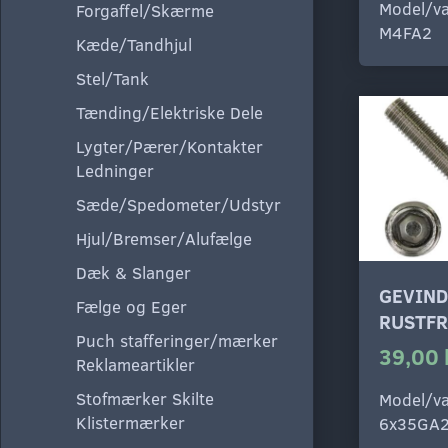
Model/va
Forgaffel/Skærme
M4FA2
Kæde/Tandhjul
Stel/Tank
Tænding/Elektriske Dele
Lygter/Pærer/Kontakter
Ledninger
Sæde/Spedometer/Udstyr
Hjul/Bremser/Alufælge
Dæk & Slanger
GEVIND
Fælge og Eger
RUSTFR
Puch stafferinger/mærker
39,00 
Reklameartikler
Stofmærker Skilte
Model/va
Klistermærker
6x35GA