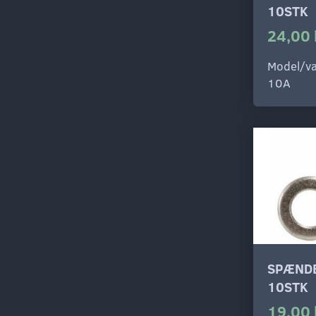
10STK
24,00 
Model/va
10A
SPÆNDE
10STK
19,00 