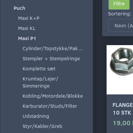
Filtre
Puch
Sortering:
Maxi K+P
Maxi KL
Maxi P1
Cylinder/Topstykke/Pakning
Stempler + Stempelringe
Komplette sæt
Krumtap/Lejer/
Simmeringe
Kobling/Motordele/Blokke
FLANGE
Karburator/Studs/Filter
10 STK
Udstødning
19,00 
Styr/Kabler/Greb