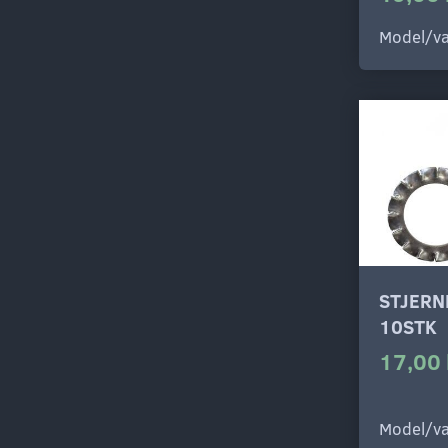
Model/va
STJERN
10STK
17,00 
Model/va