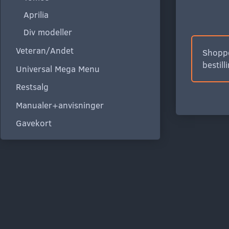
Aprilia
Div modeller
Veteran/Andet
Shoppe
bestill
Universal Mega Menu
Restsalg
Manualer+anvisninger
Gavekort