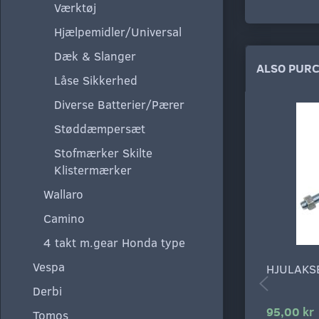
Værktøj
Hjælpemidler/Universal
Dæk & Slanger
ALSO PUR
Låse Sikkerhed
Diverse Batterier/Pærer
Støddæmpersæt
Stofmærker Skilte
Klistermærker
Wallaro
Camino
4 takt m.gear Honda type
Vespa
HJULAKSE
Derbi
95,00 kr
Tomos