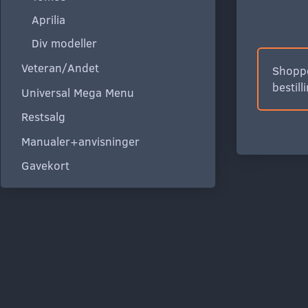
Aprilia
Div modeller
Veteran/Andet
Shoppe
bestill
Universal Mega Menu
Restsalg
Manualer+anvisninger
Gavekort