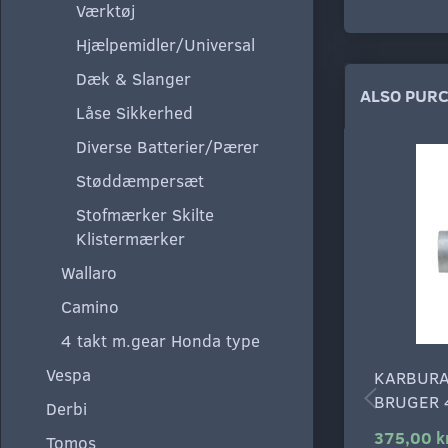
Værktøj
Hjælpemidler/Universal
Dæk & Slanger
ALSO PUR
Låse Sikkerhed
Diverse Batterier/Pærer
Støddæmpersæt
Stofmærker Skilte
Klistermærker
Wallaro
Camino
4 takt m.gear Honda type
Vespa
KARBURA
BRUGER 
Derbi
375,00 k
Tomos