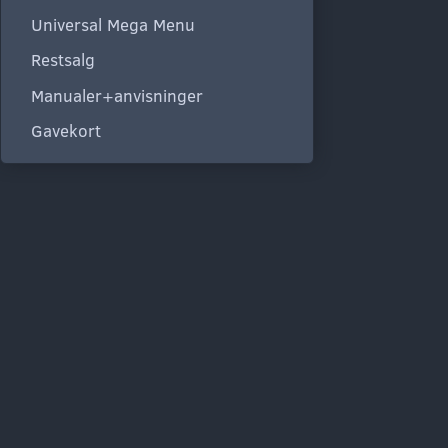
Universal Mega Menu
Restsalg
Manualer+anvisninger
Gavekort