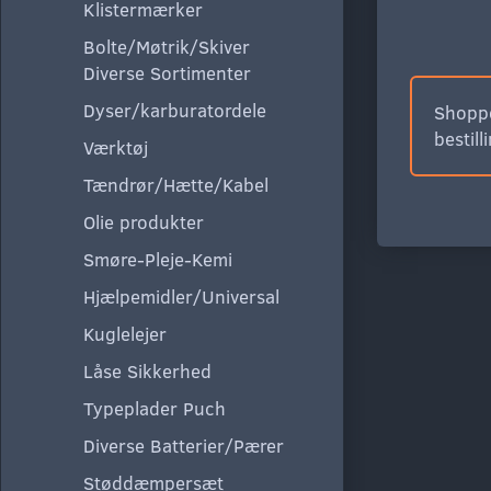
Klistermærker
Bolte/Møtrik/Skiver
Diverse Sortimenter
Dyser/karburatordele
Shoppe
bestill
Værktøj
Tændrør/Hætte/Kabel
Olie produkter
Smøre-Pleje-Kemi
Hjælpemidler/Universal
Kuglelejer
Låse Sikkerhed
Typeplader Puch
Diverse Batterier/Pærer
Støddæmpersæt