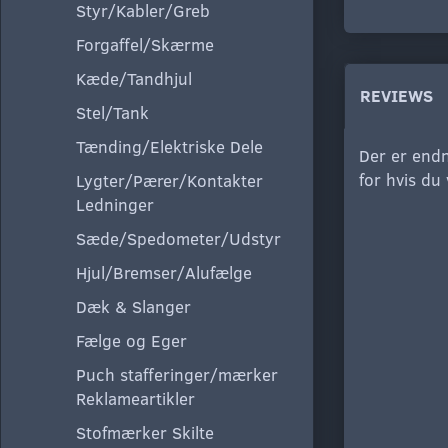
Styr/Kabler/Greb
Forgaffel/Skærme
Kæde/Tandhjul
REVIEWS
Stel/Tank
Tænding/Elektriske Dele
Der er endn
for hvis du
Lygter/Pærer/Kontakter
Ledninger
Sæde/Spedometer/Udstyr
Hjul/Bremser/Alufælge
Dæk & Slanger
Fælge og Eger
Puch stafferinger/mærker
Reklameartikler
Stofmærker Skilte