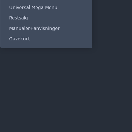
Universal Mega Menu
Restsalg
Manualer+anvisninger
Gavekort