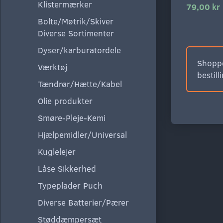
Klistermærker
79,00 kr
Bolte/Møtrik/Skiver
Diverse Sortimenter
Dyser/karburatordele
Shoppe
Værktøj
bestill
Tændrør/Hætte/Kabel
Olie produkter
Smøre-Pleje-Kemi
Hjælpemidler/Universal
Kuglelejer
Låse Sikkerhed
Typeplader Puch
Diverse Batterier/Pærer
Støddæmpersæt