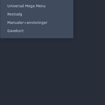
Universal Mega Menu
Restsalg
Manualer+anvisninger
Gavekort